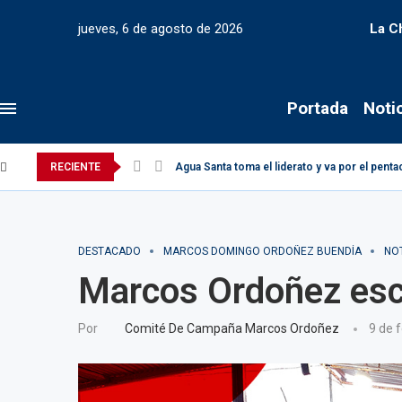
jueves, 6 de agosto de 2026
La C
Portada
Noti
RECIENTE
Agua Santa toma el liderato y va por el pen
DESTACADO
MARCOS DOMINGO ORDOÑEZ BUENDÍA
NOT
Marcos Ordoñez escu
Por
Comité De Campaña Marcos Ordoñez
9 de 