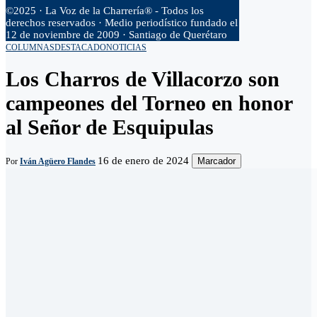
©2025 · La Voz de la Charrería® - Todos los
derechos reservados · Medio periodístico fundado el
12 de noviembre de 2009 · Santiago de Querétaro
COLUMNAS
DESTACADO
NOTICIAS
Los Charros de Villacorzo son
campeones del Torneo en honor
al Señor de Esquipulas
16 de enero de 2024
Marcador
Por
Iván Agüero Flandes