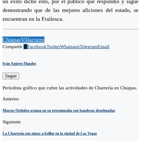
un éxito dicho esto, por el público que respondió y sigue
demostrando que de las mejores aficiones del estado, se
encuentran en la Frailesca.
Chiapas
Villacorzo
Compartir
0
Facebook
Twitter
Whatsapp
Telegram
Email
Iván Agüero Flandes
Seguir
Periodista gráfico que cubre las actividades de Charrería en Chiapas.
Anterior
Marcos Ordoñez avanza en su precampaña con banderas desplegadas
Siguiente
La Charrería con miras a brillar en la ciudad de Las Vegas