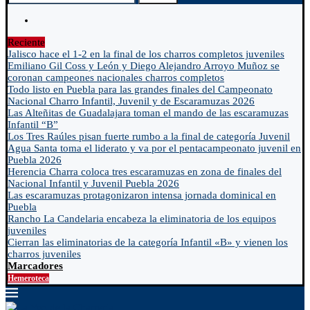
Reciente
Jalisco hace el 1-2 en la final de los charros completos juveniles
Emiliano Gil Coss y León y Diego Alejandro Arroyo Muñoz se
coronan campeones nacionales charros completos
Todo listo en Puebla para las grandes finales del Campeonato
Nacional Charro Infantil, Juvenil y de Escaramuzas 2026
Las Alteñitas de Guadalajara toman el mando de las escaramuzas
Infantil “B”
Los Tres Raúles pisan fuerte rumbo a la final de categoría Juvenil
Agua Santa toma el liderato y va por el pentacampeonato juvenil en
Puebla 2026
Herencia Charra coloca tres escaramuzas en zona de finales del
Nacional Infantil y Juvenil Puebla 2026
Las escaramuzas protagonizaron intensa jornada dominical en
Puebla
Rancho La Candelaria encabeza la eliminatoria de los equipos
juveniles
Cierran las eliminatorias de la categoría Infantil «B» y vienen los
charros juveniles
Marcadores
Hemeroteca