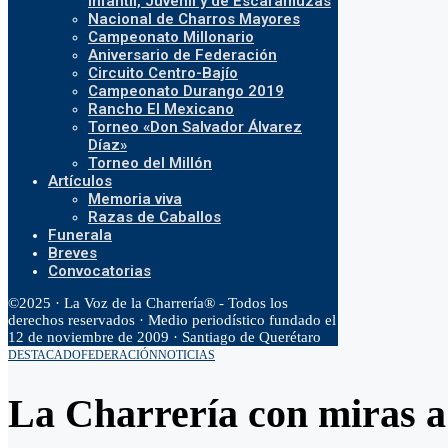
Infantil, Juvenil y de Escaramuzas
Nacional de Charros Mayores
Campeonato Millonario
Aniversario de Federación
Circuito Centro-Bajío
Campeonato Durango 2019
Rancho El Mexicano
Torneo «Don Salvador Álvarez
Díaz»
Torneo del Millón
Artículos
Memoria viva
Razas de Caballos
Funerala
Breves
Convocatorias
©2025 · La Voz de la Charrería® - Todos los
derechos reservados · Medio periodístico fundado el
12 de noviembre de 2009 · Santiago de Querétaro
DESTACADO
FEDERACIÓN
NOTICIAS
La Charrería con miras a 