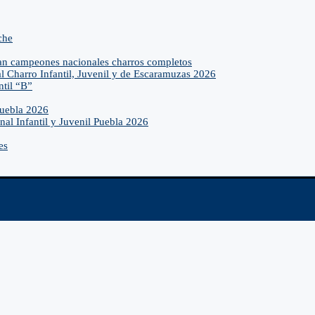
che
an campeones nacionales charros completos
l Charro Infantil, Juvenil y de Escaramuzas 2026
ntil “B”
Puebla 2026
nal Infantil y Juvenil Puebla 2026
es