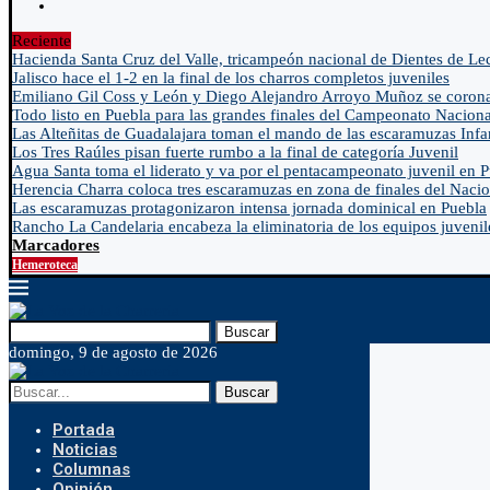
Reciente
Hacienda Santa Cruz del Valle, tricampeón nacional de Dientes de Le
Jalisco hace el 1-2 en la final de los charros completos juveniles
Emiliano Gil Coss y León y Diego Alejandro Arroyo Muñoz se coron
Todo listo en Puebla para las grandes finales del Campeonato Naciona
Las Alteñitas de Guadalajara toman el mando de las escaramuzas Infa
Los Tres Raúles pisan fuerte rumbo a la final de categoría Juvenil
Agua Santa toma el liderato y va por el pentacampeonato juvenil en 
Herencia Charra coloca tres escaramuzas en zona de finales del Nacio
Las escaramuzas protagonizaron intensa jornada dominical en Puebla
Rancho La Candelaria encabeza la eliminatoria de los equipos juvenil
Marcadores
Hemeroteca
Buscar
domingo, 9 de agosto de 2026
Buscar
Portada
Noticias
Columnas
Opinión