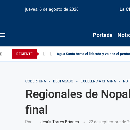
jueves, 6 de agosto de 2026
La C
Portada
Noti
RECIENTE
Agua Santa toma el liderato y va por el pen
COBERTURA
DESTACADO
EXCELENCIA CHARRA
NOT
Regionales de Nopal
final
Por
Jesús Torres Briones
22 de septiembre de 