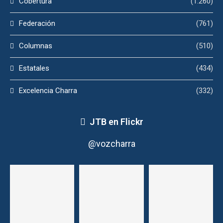
Cobertura
(1.260)
Federación
(761)
Columnas
(510)
Estatales
(434)
Excelencia Charra
(332)
JTB en Flickr
@vozcharra