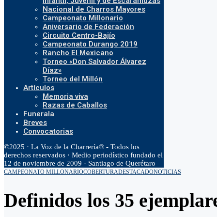
Infantil, Juvenil y de Escaramuzas
Nacional de Charros Mayores
Campeonato Millonario
Aniversario de Federación
Circuito Centro-Bajío
Campeonato Durango 2019
Rancho El Mexicano
Torneo «Don Salvador Álvarez
Díaz»
Torneo del Millón
Artículos
Memoria viva
Razas de Caballos
Funerala
Breves
Convocatorias
©2025 · La Voz de la Charrería® - Todos los
derechos reservados · Medio periodístico fundado el
12 de noviembre de 2009 · Santiago de Querétaro
CAMPEONATO MILLONARIO
COBERTURA
DESTACADO
NOTICIAS
Definidos los 35 ejemplar