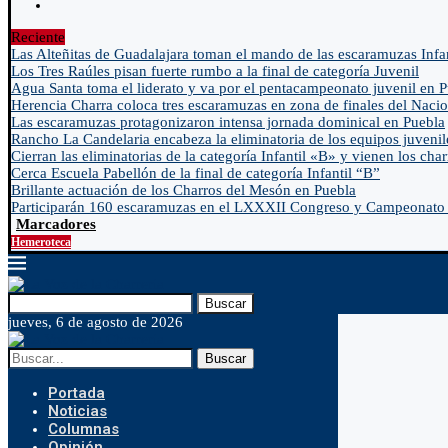
Reciente
Las Alteñitas de Guadalajara toman el mando de las escaramuzas Infa
Los Tres Raúles pisan fuerte rumbo a la final de categoría Juvenil
Agua Santa toma el liderato y va por el pentacampeonato juvenil en 
Herencia Charra coloca tres escaramuzas en zona de finales del Nacio
Las escaramuzas protagonizaron intensa jornada dominical en Puebla
Rancho La Candelaria encabeza la eliminatoria de los equipos juvenil
Cierran las eliminatorias de la categoría Infantil «B» y vienen los char
Cerca Escuela Pabellón de la final de categoría Infantil “B”
Brillante actuación de los Charros del Mesón en Puebla
Participarán 160 escaramuzas en el LXXXII Congreso y Campeonato 
Marcadores
Hemeroteca
Buscar
jueves, 6 de agosto de 2026
Buscar
Portada
Noticias
Columnas
Opinión