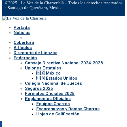
©2025 · La Voz de la Charrería® – Todos los derechos reservados
· Santiago de Querétaro, México
Facebook
Twitter
Instagram
Rss
Email
Portada
Noticias
Cobertura
Artículos
Directorio de Lienzos
Federación
Consejo Directivo Nacional 2024-2028
Uniones Estatales
🇲🇽 México
🇺🇸 Estados Unidos
Colegio Nacional de Jueces
Seguros 2025
Formatos Oficiales 2025
Reglamentos Oficiales
Equipos Charros
Escaramuzas y Damas Charras
Hojas de Calificación