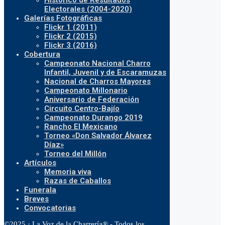
Histórico de Resultados
Electorales (2004-2020)
Galerías Fotográficas
Flickr 1 (2011)
Flickr 2 (2015)
Flickr 3 (2016)
Cobertura
Campeonato Nacional Charro
Infantil, Juvenil y de Escaramuzas
Nacional de Charros Mayores
Campeonato Millonario
Aniversario de Federación
Circuito Centro-Bajío
Campeonato Durango 2019
Rancho El Mexicano
Torneo «Don Salvador Álvarez
Díaz»
Torneo del Millón
Artículos
Memoria viva
Razas de Caballos
Funerala
Breves
Convocatorias
©2025 · La Voz de la Charrería® - Todos los