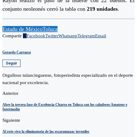
Rayón realizó el paso de la muerte con 22 buenos. El
conjunto neoleonés cerró la tabla con
219 unidades
.
Estado de México
Toluca
Compartir
0
Facebook
Twitter
Whatsapp
Telegram
Email
Gerardo Carrazco
Seguir
Orgulloso tulancinguense, fotoperiodista especializado en el deporte
nacional por excelencia.
Anterior
Abre la tercera fase de Excelencia Charra en Toluca con los caladeros Amateur e
Intermedio
Siguiente
Al rojo vivo la eliminatoria de las escaramuzas juveniles