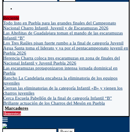
Reciente
Todo listo en Puebla para las grandes finales del Campeonato
Nacional Charro Infantil, Juvenil y de Escaramuzas 2026
Las Alteñitas de Guadalajara toman el mando de las escaramuzas
Infantil “B”
Los Tres Raúles pisan fuerte rumbo a la final de categoría Juvenil
Agua Santa toma el liderato y va por el pentacampeonato juvenil en
Puebla 2026
Herencia Charra coloca tres escaramuzas en zona de finales del
Nacional Infantil y Juvenil Puebla 2026
Las escaramuzas protagonizaron intensa jornada dominical en
Puebla
Rancho La Candelaria encabeza la eliminatoria de los equipos
juveniles
Cierran las eliminatorias de la categoría Infantil «B» y vienen los
charros juveniles
Cerca Escuela Pabellón de la final de categoría Infantil “B”
Brillante actuación de los Charros del Mesón en Puebla
Marcadores
Hemeroteca
Buscar