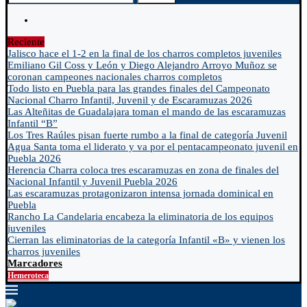
Reciente
Jalisco hace el 1-2 en la final de los charros completos juveniles
Emiliano Gil Coss y León y Diego Alejandro Arroyo Muñoz se
coronan campeones nacionales charros completos
Todo listo en Puebla para las grandes finales del Campeonato
Nacional Charro Infantil, Juvenil y de Escaramuzas 2026
Las Alteñitas de Guadalajara toman el mando de las escaramuzas
Infantil “B”
Los Tres Raúles pisan fuerte rumbo a la final de categoría Juvenil
Agua Santa toma el liderato y va por el pentacampeonato juvenil en
Puebla 2026
Herencia Charra coloca tres escaramuzas en zona de finales del
Nacional Infantil y Juvenil Puebla 2026
Las escaramuzas protagonizaron intensa jornada dominical en
Puebla
Rancho La Candelaria encabeza la eliminatoria de los equipos
juveniles
Cierran las eliminatorias de la categoría Infantil «B» y vienen los
charros juveniles
Marcadores
Hemeroteca