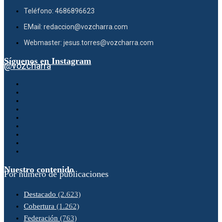
Teléfono: 4686896623
EMail: redaccion@vozcharra.com
Webmaster: jesus.torres@vozcharra.com
Síguenos en Instagram
@vozcharra
Nuestro contenido
Por número de publicaciones
Destacado
(2.623)
Cobertura
(1.262)
Federación
(763)