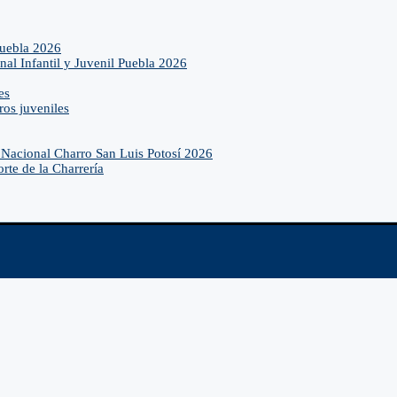
Puebla 2026
nal Infantil y Juvenil Puebla 2026
es
ros juveniles
Nacional Charro San Luis Potosí 2026
rte de la Charrería