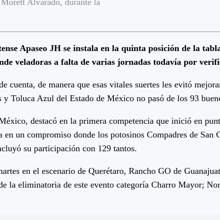
 Morett Alvarado, durante la
atense Apaseo JH se instala en la quinta posición de la t
e veladoras a falta de varias jornadas todavía por verif
e cuenta, de manera que esas vitales suertes les evitó mejorar
os y Toluca Azul del Estado de México no pasó de los 93 buen
éxico, destacó en la primera competencia que inició en punto
oria en un compromiso donde los potosinos Compadres de San C
cluyó su participación con 129 tantos.
martes en el escenario de Querétaro, Rancho GO de Guanajuato
s de la eliminatoria de este evento categoría Charro Mayor; No