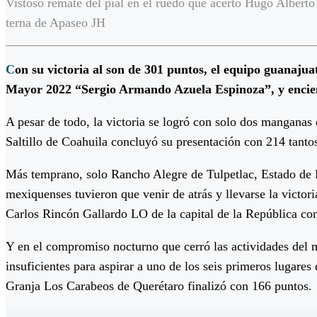
Vistoso remate del pial en el ruedo que acertó Hugo Alberto
terna de Apaseo JH
C
on su victoria al son de 301 puntos, el equipo guanaju
Mayor 2022 “Sergio Armando Azuela Espinoza”, y enciend
A pesar de todo, la victoria se logró con solo dos manganas d
Saltillo de Coahuila concluyó su presentación con 214 tant
Más temprano, solo Rancho Alegre de Tulpetlac, Estado de M
mexiquenses tuvieron que venir de atrás y llevarse la vict
Carlos Rincón Gallardo LO de la capital de la República con
Y en el compromiso nocturno que cerró las actividades del 
insuficientes para aspirar a uno de los seis primeros lugare
Granja Los Carabeos de Querétaro finalizó con 166 puntos.