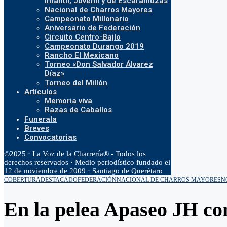
Infantil, Juvenil y de Escaramuzas
Nacional de Charros Mayores
Campeonato Millonario
Aniversario de Federación
Circuito Centro-Bajío
Campeonato Durango 2019
Rancho El Mexicano
Torneo «Don Salvador Álvarez
Díaz»
Torneo del Millón
Artículos
Memoria viva
Razas de Caballos
Funerala
Breves
Convocatorias
©2025 · La Voz de la Charrería® - Todos los
derechos reservados · Medio periodístico fundado el
12 de noviembre de 2009 · Santiago de Querétaro
COBERTURA
DESTACADO
FEDERACIÓN
NACIONAL DE CHARROS MAYORES
N
En la pelea Apaseo JH co