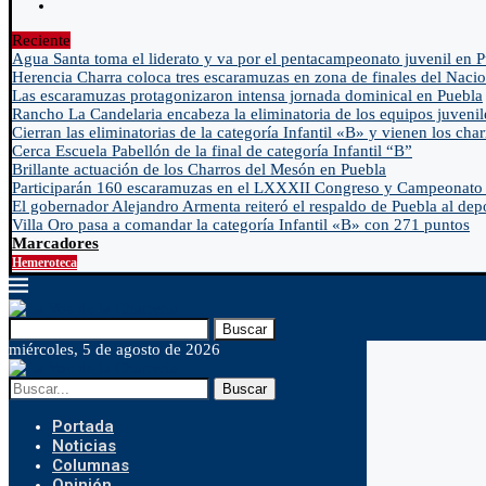
Reciente
Agua Santa toma el liderato y va por el pentacampeonato juvenil en 
Herencia Charra coloca tres escaramuzas en zona de finales del Nacio
Las escaramuzas protagonizaron intensa jornada dominical en Puebla
Rancho La Candelaria encabeza la eliminatoria de los equipos juvenil
Cierran las eliminatorias de la categoría Infantil «B» y vienen los char
Cerca Escuela Pabellón de la final de categoría Infantil “B”
Brillante actuación de los Charros del Mesón en Puebla
Participarán 160 escaramuzas en el LXXXII Congreso y Campeonato 
El gobernador Alejandro Armenta reiteró el respaldo de Puebla al depo
Villa Oro pasa a comandar la categoría Infantil «B» con 271 puntos
Marcadores
Hemeroteca
Buscar
miércoles, 5 de agosto de 2026
Buscar
Portada
Noticias
Columnas
Opinión