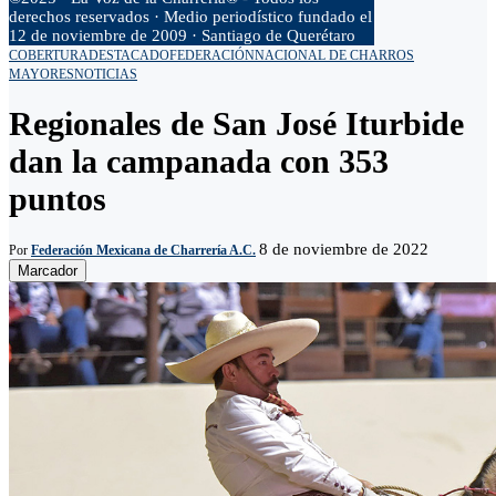
derechos reservados · Medio periodístico fundado el
12 de noviembre de 2009 · Santiago de Querétaro
COBERTURA
DESTACADO
FEDERACIÓN
NACIONAL DE CHARROS
MAYORES
NOTICIAS
Regionales de San José Iturbide
dan la campanada con 353
puntos
8 de noviembre de 2022
Por
Federación Mexicana de Charrería A.C.
Marcador