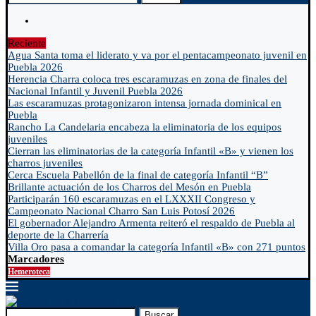
Reciente
Agua Santa toma el liderato y va por el pentacampeonato juvenil en
Puebla 2026
Herencia Charra coloca tres escaramuzas en zona de finales del
Nacional Infantil y Juvenil Puebla 2026
Las escaramuzas protagonizaron intensa jornada dominical en
Puebla
Rancho La Candelaria encabeza la eliminatoria de los equipos
juveniles
Cierran las eliminatorias de la categoría Infantil «B» y vienen los
charros juveniles
Cerca Escuela Pabellón de la final de categoría Infantil “B”
Brillante actuación de los Charros del Mesón en Puebla
Participarán 160 escaramuzas en el LXXXII Congreso y
Campeonato Nacional Charro San Luis Potosí 2026
El gobernador Alejandro Armenta reiteró el respaldo de Puebla al
deporte de la Charrería
Villa Oro pasa a comandar la categoría Infantil «B» con 271 puntos
Marcadores
Hemeroteca
Buscar