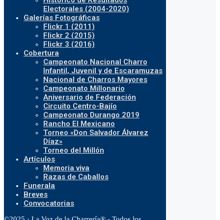
Histórico de Resultados
Electorales (2004-2020)
Galerías Fotográficas
Flickr 1 (2011)
Flickr 2 (2015)
Flickr 3 (2016)
Cobertura
Campeonato Nacional Charro
Infantil, Juvenil y de Escaramuzas
Nacional de Charros Mayores
Campeonato Millonario
Aniversario de Federación
Circuito Centro-Bajío
Campeonato Durango 2019
Rancho El Mexicano
Torneo «Don Salvador Álvarez
Díaz»
Torneo del Millón
Artículos
Memoria viva
Razas de Caballos
Funerala
Breves
Convocatorias
©2025 · La Voz de la Charrería® - Todos los