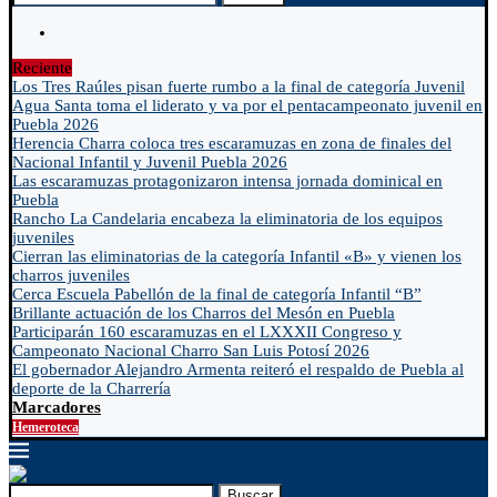
Reciente
Los Tres Raúles pisan fuerte rumbo a la final de categoría Juvenil
Agua Santa toma el liderato y va por el pentacampeonato juvenil en
Puebla 2026
Herencia Charra coloca tres escaramuzas en zona de finales del
Nacional Infantil y Juvenil Puebla 2026
Las escaramuzas protagonizaron intensa jornada dominical en
Puebla
Rancho La Candelaria encabeza la eliminatoria de los equipos
juveniles
Cierran las eliminatorias de la categoría Infantil «B» y vienen los
charros juveniles
Cerca Escuela Pabellón de la final de categoría Infantil “B”
Brillante actuación de los Charros del Mesón en Puebla
Participarán 160 escaramuzas en el LXXXII Congreso y
Campeonato Nacional Charro San Luis Potosí 2026
El gobernador Alejandro Armenta reiteró el respaldo de Puebla al
deporte de la Charrería
Marcadores
Hemeroteca
Buscar