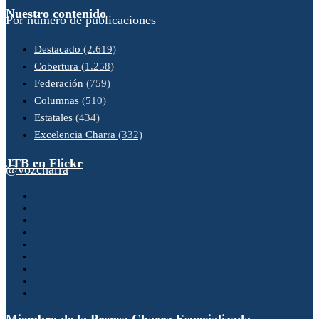
Nuestro contenido
Por número de publicaciones
Destacado
(2.619)
Cobertura
(1.258)
Federación
(759)
Columnas
(510)
Estatales
(434)
Excelencia Charra
(332)
JTB en Flickr
@vozcharra
Miembro de la Prensa Charra Especializada