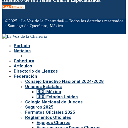
©2025 · La Voz de la Charrería® – Todos los derechos reservados
· Santiago de Querétaro, México
Facebook
Twitter
Instagram
Rss
Email
Portada
Noticias
Cobertura
Artículos
Directorio de Lienzos
Federación
Consejo Directivo Nacional 2024-2028
Uniones Estatales
🇲🇽 México
🇺🇸 Estados Unidos
Colegio Nacional de Jueces
Seguros 2025
Formatos Oficiales 2025
Reglamentos Oficiales
Equipos Charros
Escaramuzas y Damas Charras