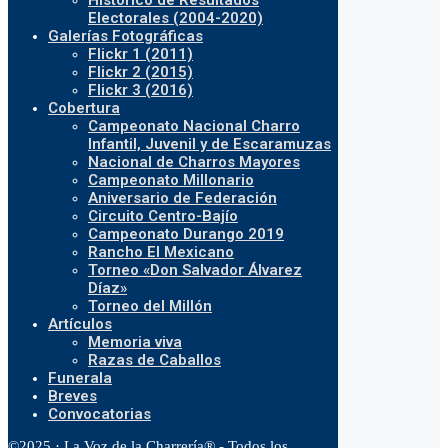
Histórico de Resultados
Electorales (2004-2020)
Galerías Fotográficas
Flickr 1 (2011)
Flickr 2 (2015)
Flickr 3 (2016)
Cobertura
Campeonato Nacional Charro
Infantil, Juvenil y de Escaramuzas
Nacional de Charros Mayores
Campeonato Millonario
Aniversario de Federación
Circuito Centro-Bajío
Campeonato Durango 2019
Rancho El Mexicano
Torneo «Don Salvador Álvarez
Díaz»
Torneo del Millón
Artículos
Memoria viva
Razas de Caballos
Funerala
Breves
Convocatorias
©2025 · La Voz de la Charrería® - Todos los