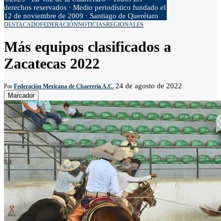
derechos reservados · Medio periodístico fundado el
12 de noviembre de 2009 · Santiago de Querétaro
DESTACADO
FEDERACIÓN
NOTICIAS
REGIONALES
Más equipos clasificados a
Zacatecas 2022
24 de agosto de 2022
Por
Federación Mexicana de Charrería A.C.
Marcador