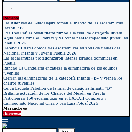
Reciente
Las Alteñitas de Guadalajara toman el mando de las escaramuzas
Infantil “B”
Los Tres Raúles pisan fuerte rumbo a la final de categoría Juvenil
Agua Santa toma el liderato y va por el pentacampeonato juvenil en
Puebla 2026
Herencia Charra coloca tres escaramuzas en zona de finales del
Nacional Infantil y Juvenil Puebla 2026
Las escaramuzas protagonizaron intensa jornada dominical en
Puebla
Rancho La Candelaria encabeza la eliminatoria de los equipos
juveniles
Cierran las eliminatorias de la categoría Infantil «B» y vienen los
charros juveniles
Cerca Escuela Pabellón de la final de categoría Infantil “B”
Brillante actuación de los Charros del Mesón en Puebla
Participarán 160 escaramuzas en el LXXXII Congreso y
Campeonato Nacional Charro San Luis Potosí 2026
Marcadores
Hemeroteca
Buscar