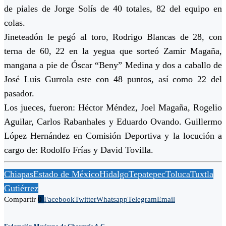
de piales de Jorge Solís de 40 totales, 82 del equipo en
colas.
Jineteadón le pegó al toro, Rodrigo Blancas de 28, con
terna de 60, 22 en la yegua que sorteó Zamir Magaña,
mangana a pie de Óscar “Beny” Medina y dos a caballo de
José Luis Gurrola este con 48 puntos, así como 22 del
pasador.
Los jueces, fueron: Héctor Méndez, Joel Magaña, Rogelio
Aguilar, Carlos Rabanhales y Eduardo Ovando. Guillermo
López Hernández en Comisión Deportiva y la locución a
cargo de: Rodolfo Frías y David Tovilla.
Chiapas
Estado de México
Hidalgo
Tepatepec
Toluca
Tuxtla
Gutiérrez
Compartir
0
Facebook
Twitter
Whatsapp
Telegram
Email