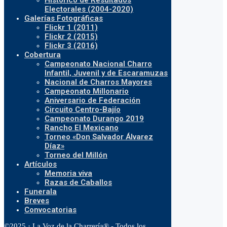
Histórico de Resultados
Electorales (2004-2020)
Galerías Fotográficas
Flickr 1 (2011)
Flickr 2 (2015)
Flickr 3 (2016)
Cobertura
Campeonato Nacional Charro
Infantil, Juvenil y de Escaramuzas
Nacional de Charros Mayores
Campeonato Millonario
Aniversario de Federación
Circuito Centro-Bajío
Campeonato Durango 2019
Rancho El Mexicano
Torneo «Don Salvador Álvarez
Díaz»
Torneo del Millón
Artículos
Memoria viva
Razas de Caballos
Funerala
Breves
Convocatorias
©2025 · La Voz de la Charrería® - Todos los