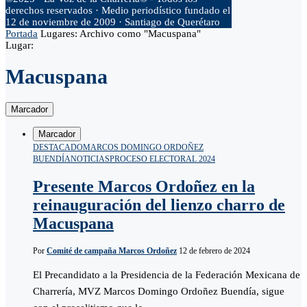
derechos reservados · Medio periodístico fundado el
12 de noviembre de 2009 · Santiago de Querétaro
Portada
Lugares:
Archivo como "Macuspana"
Lugar:
Macuspana
Marcador
Marcador
DESTACADO
MARCOS DOMINGO ORDOÑEZ
BUENDÍA
NOTICIAS
PROCESO ELECTORAL 2024
Presente Marcos Ordoñez en la
reinauguración del lienzo charro de
Macuspana
Por
Comité de campaña Marcos Ordoñez
12 de febrero de 2024
El Precandidato a la Presidencia de la Federación Mexicana de
Charrería, MVZ Marcos Domingo Ordoñez Buendía, sigue