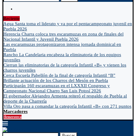
Reciente
Agua Santa toma el liderato y va por el pentacampeonato juvenil en
Puebla 2026
Herencia Charra coloca tres escaramuzas en zona de finales del
Nacional Infantil y Juvenil Puebla 2026
Las escaramuzas protagonizaron intensa jornada dominical en
Puebla
Rancho La Candelaria encabeza la eliminatoria de los equipos
juveniles
Cierran las eliminatorias de la categoría Infantil «B» y vienen los
charros juveniles
Cerca Escuela Pabellón de la final de categoría Infantil “B”
Brillante actuación de los Charros del Mesón en Puebla
Participarán 160 escaramuzas en el LXXXII Congreso y
Campeonato Nacional Charro San Luis Potosí 2026
El gobernador Alejandro Armenta reiteró el respaldo de Puebla al
deporte de la Charrería
Villa Oro pasa a comandar la categoría Infantil «B» con 271 puntos
Marcadores
Hemeroteca
Buscar