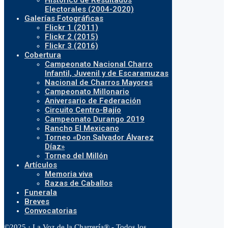
Histórico de Resultados
Electorales (2004-2020)
Galerías Fotográficas
Flickr 1 (2011)
Flickr 2 (2015)
Flickr 3 (2016)
Cobertura
Campeonato Nacional Charro
Infantil, Juvenil y de Escaramuzas
Nacional de Charros Mayores
Campeonato Millonario
Aniversario de Federación
Circuito Centro-Bajío
Campeonato Durango 2019
Rancho El Mexicano
Torneo «Don Salvador Álvarez
Díaz»
Torneo del Millón
Artículos
Memoria viva
Razas de Caballos
Funerala
Breves
Convocatorias
©2025 · La Voz de la Charrería® - Todos los