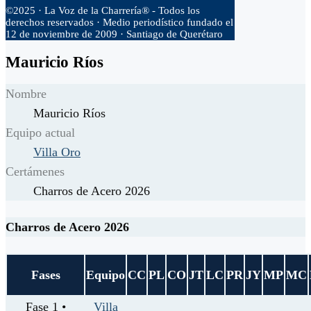
©2025 · La Voz de la Charrería® - Todos los
derechos reservados · Medio periodístico fundado el
12 de noviembre de 2009 · Santiago de Querétaro
Mauricio Ríos
Nombre
Mauricio Ríos
Equipo actual
Villa Oro
Certámenes
Charros de Acero 2026
Charros de Acero 2026
Fases
Equipo
CC
PL
CO
JT
LC
PR
JY
MP
MC
Fase 1 •
Villa