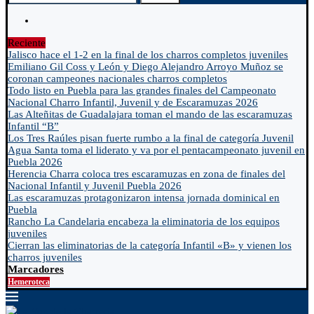
Reciente
Jalisco hace el 1-2 en la final de los charros completos juveniles
Emiliano Gil Coss y León y Diego Alejandro Arroyo Muñoz se
coronan campeones nacionales charros completos
Todo listo en Puebla para las grandes finales del Campeonato
Nacional Charro Infantil, Juvenil y de Escaramuzas 2026
Las Alteñitas de Guadalajara toman el mando de las escaramuzas
Infantil “B”
Los Tres Raúles pisan fuerte rumbo a la final de categoría Juvenil
Agua Santa toma el liderato y va por el pentacampeonato juvenil en
Puebla 2026
Herencia Charra coloca tres escaramuzas en zona de finales del
Nacional Infantil y Juvenil Puebla 2026
Las escaramuzas protagonizaron intensa jornada dominical en
Puebla
Rancho La Candelaria encabeza la eliminatoria de los equipos
juveniles
Cierran las eliminatorias de la categoría Infantil «B» y vienen los
charros juveniles
Marcadores
Hemeroteca