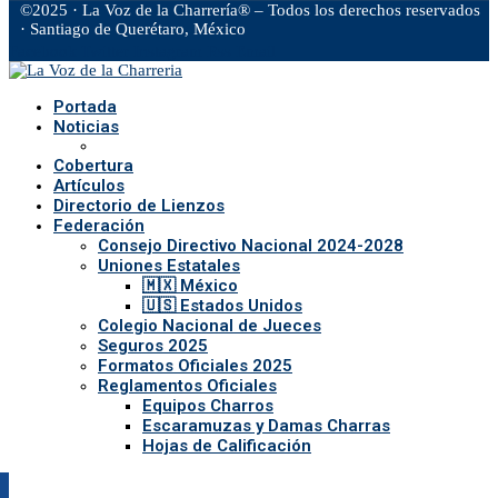
©2025 · La Voz de la Charrería® – Todos los derechos reservados
· Santiago de Querétaro, México
Facebook
Twitter
Instagram
Rss
Email
Portada
Noticias
Cobertura
Artículos
Directorio de Lienzos
Federación
Consejo Directivo Nacional 2024-2028
Uniones Estatales
🇲🇽 México
🇺🇸 Estados Unidos
Colegio Nacional de Jueces
Seguros 2025
Formatos Oficiales 2025
Reglamentos Oficiales
Equipos Charros
Escaramuzas y Damas Charras
Hojas de Calificación