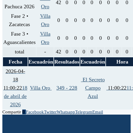
42
0
0
0
0
0
0
0
0
Pachuca 2026
Oro
Fase 2 •
Villa
0
0
0
0
0
0
0
0
0
Zacatecas
Oro
Fase 3 •
Villa
0
0
0
0
0
0
0
0
0
Aguascalientes
Oro
total
-
42
0
0
0
0
0
0
0
0
Fecha
Escuadrón
Resultados
Escuadrón
Hora
2026-04-
18
El Secreto
11:00:22
18
Villa Oro
349 - 228
Campo
11:00:22
11
de abril de
Azul
2026
Compartir
0
Facebook
Twitter
Whatsapp
Telegram
Email