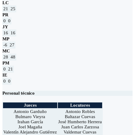
LC
21
25
PR
0
0
JY
16
16
MP
-6
27
MC
28
48
PM
0
21
IE
0
0
Personal técnico
Jueces
Locutores
Antonio Garduño
Antonio Robles
Bulmaro Vieyra
Baltazar Cuevas
Irahan García
José Humberto Herrera
Joel Magaña
Juan Carlos Zarzosa
Valentín Alejandro Gutiérrez
Valdemar Cuevas