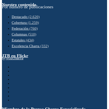
Nuestro contenido
Por número de publicaciones
Destacado
(2.620)
Cobertura
(1.259)
Federación
(760)
Columnas
(510)
Estatales
(434)
Excelencia Charra
(332)
JTB en Flickr
@vozcharra
Miembro de la Prensa Charra Especializada