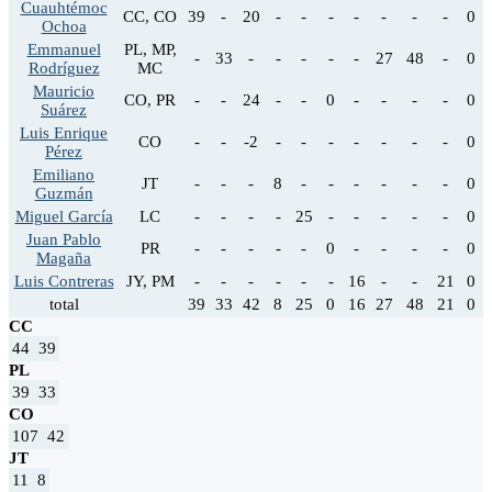
Cuauhtémoc
CC, CO
39
-
20
-
-
-
-
-
-
-
0
Ochoa
Emmanuel
PL, MP,
-
33
-
-
-
-
-
27
48
-
0
Rodríguez
MC
Mauricio
CO, PR
-
-
24
-
-
0
-
-
-
-
0
Suárez
Luis Enrique
CO
-
-
-2
-
-
-
-
-
-
-
0
Pérez
Emiliano
JT
-
-
-
8
-
-
-
-
-
-
0
Guzmán
Miguel García
LC
-
-
-
-
25
-
-
-
-
-
0
Juan Pablo
PR
-
-
-
-
-
0
-
-
-
-
0
Magaña
Luis Contreras
JY, PM
-
-
-
-
-
-
16
-
-
21
0
total
39
33
42
8
25
0
16
27
48
21
0
CC
44
39
PL
39
33
CO
107
42
JT
11
8