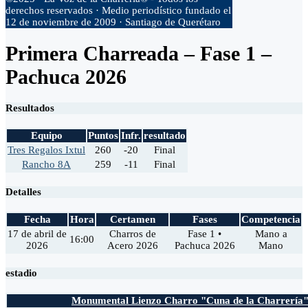
derechos reservados · Medio periodístico fundado el
12 de noviembre de 2009 · Santiago de Querétaro
Primera Charreada – Fase 1 –
Pachuca 2026
Resultados
Equipo
Puntos
Infr.
resultado
Tres Regalos Ixtul
260
-20
Final
Rancho 8A
259
-11
Final
Detalles
Fecha
Hora
Certamen
Fases
Competencia
17 de abril de
Charros de
Fase 1 •
Mano a
16:00
2026
Acero 2026
Pachuca 2026
Mano
estadio
Monumental Lienzo Charro "Cuna de la Charrería"