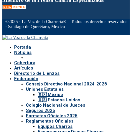
©2025 · La Voz de la Charrería® – Todos los derechos reservados
· Santiago de Querétaro, México
Facebook
Twitter
Instagram
Rss
Email
Portada
Noticias
Cobertura
Artículos
Directorio de Lienzos
Federación
Consejo Directivo Nacional 2024-2028
Uniones Estatales
🇲🇽 México
🇺🇸 Estados Unidos
Colegio Nacional de Jueces
Seguros 2025
Formatos Oficiales 2025
Reglamentos Oficiales
Equipos Charros
Escaramuzas y Damas Charras