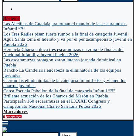
Reciente
Las Alteñitas de Guadalajara toman el mando de las escaramuzas
Infantil “B”
Los Tres Raúles pisan fuerte rumbo a la final de categoría Juvenil
Agua Santa toma el liderato y va por el pentacampeonato juvenil en
Puebla 2026
Herencia Charra coloca tres escaramuzas en zona de finales del
Nacional Infantil y Juvenil Puebla 2026
Las escaramuzas protagonizaron intensa jornada dominical en
Puebla
Rancho La Candelaria encabeza la eliminatoria de los equipos
juveniles
Cierran las eliminatorias de la categoría Infantil «B» y vienen los
charros juveniles
Cerca Escuela Pabellón de la final de categoría Infantil “B”
Brillante actuación de los Charros del Mesón en Puebla
Participarán 160 escaramuzas en el LXXXII Congreso y
Campeonato Nacional Charro San Luis Potosí 2026
Marcadores
Hemeroteca
Buscar