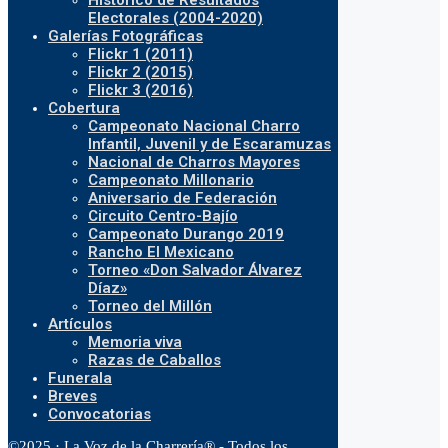
Histórico de Resultados
Electorales (2004-2020)
Galerías Fotográficas
Flickr 1 (2011)
Flickr 2 (2015)
Flickr 3 (2016)
Cobertura
Campeonato Nacional Charro
Infantil, Juvenil y de Escaramuzas
Nacional de Charros Mayores
Campeonato Millonario
Aniversario de Federación
Circuito Centro-Bajío
Campeonato Durango 2019
Rancho El Mexicano
Torneo «Don Salvador Álvarez
Díaz»
Torneo del Millón
Artículos
Memoria viva
Razas de Caballos
Funerala
Breves
Convocatorias
©2025 · La Voz de la Charrería® - Todos los