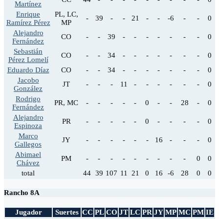
Martínez
Enrique
PL, LC,
-
39
-
-
21
-
-
-6
-
-
0
Ramírez Pérez
MP
Alejandro
CO
-
-
39
-
-
-
-
-
-
-
0
Fernández
Sebastián
CO
-
-
34
-
-
-
-
-
-
-
0
Pérez Lomelí
Eduardo Díaz
CO
-
-
34
-
-
-
-
-
-
-
0
Jacobo
JT
-
-
-
11
-
-
-
-
-
-
0
González
Rodrigo
PR, MC
-
-
-
-
-
0
-
-
28
-
0
Fernández
Alejandro
PR
-
-
-
-
-
0
-
-
-
-
0
Espinoza
Marco
JY
-
-
-
-
-
-
16
-
-
-
0
Gallegos
Abimael
PM
-
-
-
-
-
-
-
-
-
0
0
Chávez
total
44
39
107
11
21
0
16
-6
28
0
0
Rancho 8A
Jugador
Suertes
CC
PL
CO
JT
LC
PR
JY
MP
MC
PM
IE