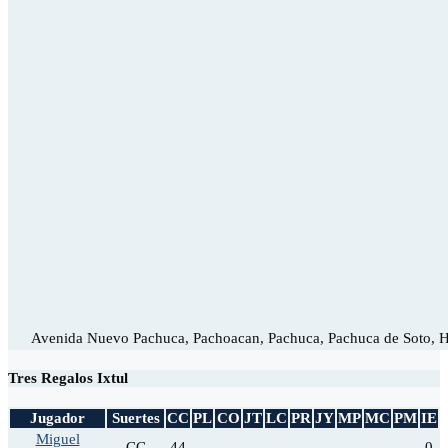
Avenida Nuevo Pachuca, Pachoacan, Pachuca, Pachuca de Soto, H
Tres Regalos Ixtul
Jugador
Suertes
CC
PL
CO
JT
LC
PR
JY
MP
MC
PM
IE
Miguel
CC
44
-
-
-
-
-
-
-
-
-
0