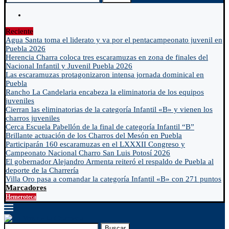
Reciente
Agua Santa toma el liderato y va por el pentacampeonato juvenil en
Puebla 2026
Herencia Charra coloca tres escaramuzas en zona de finales del
Nacional Infantil y Juvenil Puebla 2026
Las escaramuzas protagonizaron intensa jornada dominical en
Puebla
Rancho La Candelaria encabeza la eliminatoria de los equipos
juveniles
Cierran las eliminatorias de la categoría Infantil «B» y vienen los
charros juveniles
Cerca Escuela Pabellón de la final de categoría Infantil “B”
Brillante actuación de los Charros del Mesón en Puebla
Participarán 160 escaramuzas en el LXXXII Congreso y
Campeonato Nacional Charro San Luis Potosí 2026
El gobernador Alejandro Armenta reiteró el respaldo de Puebla al
deporte de la Charrería
Villa Oro pasa a comandar la categoría Infantil «B» con 271 puntos
Marcadores
Hemeroteca
Buscar