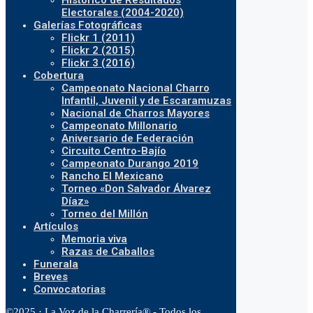
Histórico de Resultados
Electorales (2004-2020)
Galerías Fotográficas
Flickr 1 (2011)
Flickr 2 (2015)
Flickr 3 (2016)
Cobertura
Campeonato Nacional Charro
Infantil, Juvenil y de Escaramuzas
Nacional de Charros Mayores
Campeonato Millonario
Aniversario de Federación
Circuito Centro-Bajío
Campeonato Durango 2019
Rancho El Mexicano
Torneo «Don Salvador Álvarez
Díaz»
Torneo del Millón
Artículos
Memoria viva
Razas de Caballos
Funerala
Breves
Convocatorias
©2025 · La Voz de la Charrería® - Todos los