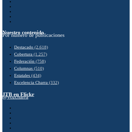
Nuestro contenido
Por número de publicaciones
Destacado
(2.618)
Cobertura
(1.257)
Federación
(758)
Columnas
(510)
Estatales
(434)
Excelencia Charra
(332)
JTB en Flickr
@vozcharra