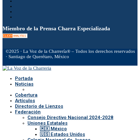
Miembro de la Prensa Charra Especializada
©2025 · La Voz de la Charrería® – Todos los derechos reservados
· Santiago de Querétaro, México
Facebook
Twitter
Instagram
Rss
Email
Portada
Noticias
Cobertura
Artículos
Directorio de Lienzos
Federación
Consejo Directivo Nacional 2024-2028
Uniones Estatales
🇲🇽 México
🇺🇸 Estados Unidos