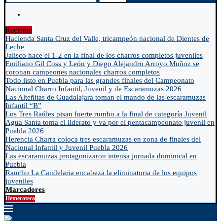
Reciente
Hacienda Santa Cruz del Valle, tricampeón nacional de Dientes de
Leche
Jalisco hace el 1-2 en la final de los charros completos juveniles
Emiliano Gil Coss y León y Diego Alejandro Arroyo Muñoz se
coronan campeones nacionales charros completos
Todo listo en Puebla para las grandes finales del Campeonato
Nacional Charro Infantil, Juvenil y de Escaramuzas 2026
Las Alteñitas de Guadalajara toman el mando de las escaramuzas
Infantil “B”
Los Tres Raúles pisan fuerte rumbo a la final de categoría Juvenil
Agua Santa toma el liderato y va por el pentacampeonato juvenil en
Puebla 2026
Herencia Charra coloca tres escaramuzas en zona de finales del
Nacional Infantil y Juvenil Puebla 2026
Las escaramuzas protagonizaron intensa jornada dominical en
Puebla
Rancho La Candelaria encabeza la eliminatoria de los equipos
juveniles
Marcadores
Hemeroteca