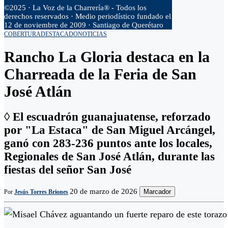
©2025 · La Voz de la Charrería® - Todos los
derechos reservados · Medio periodístico fundado el
12 de noviembre de 2009 · Santiago de Querétaro
COBERTURA
DESTACADO
NOTICIAS
Rancho La Gloria destaca en la
Charreada de la Feria de San
José Atlán
◊ El escuadrón guanajuatense, reforzado
por "La Estaca" de San Miguel Arcángel,
ganó con 283-236 puntos ante los locales,
Regionales de San José Atlán, durante las
fiestas del señor San José
20 de marzo de 2026
Marcador
Por
Jesús Torres Briones