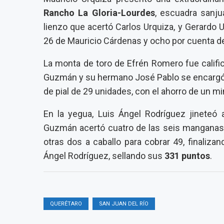
Rancho La Gloria-Lourdes
, escuadra sanj
lienzo que acertó Carlos Urquiza, y Gerardo 
26 de Mauricio Cárdenas y ocho por cuenta 
La monta de toro de Efrén Romero fue califi
Guzmán y su hermano José Pablo se encargó d
de pial de 29 unidades, con el ahorro de un mi
En la yegua, Luis Ángel Rodríguez jineteó 
Guzmán acertó cuatro de las seis manganas q
otras dos a caballo para cobrar 49, finaliza
Ángel Rodríguez, sellando sus
331 puntos
.
QUERÉTARO
SAN JUAN DEL RÍO