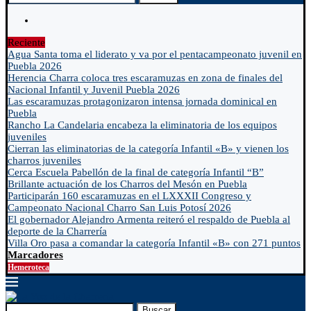
Reciente
Agua Santa toma el liderato y va por el pentacampeonato juvenil en
Puebla 2026
Herencia Charra coloca tres escaramuzas en zona de finales del
Nacional Infantil y Juvenil Puebla 2026
Las escaramuzas protagonizaron intensa jornada dominical en
Puebla
Rancho La Candelaria encabeza la eliminatoria de los equipos
juveniles
Cierran las eliminatorias de la categoría Infantil «B» y vienen los
charros juveniles
Cerca Escuela Pabellón de la final de categoría Infantil “B”
Brillante actuación de los Charros del Mesón en Puebla
Participarán 160 escaramuzas en el LXXXII Congreso y
Campeonato Nacional Charro San Luis Potosí 2026
El gobernador Alejandro Armenta reiteró el respaldo de Puebla al
deporte de la Charrería
Villa Oro pasa a comandar la categoría Infantil «B» con 271 puntos
Marcadores
Hemeroteca
Buscar