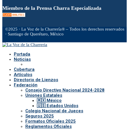
Miembro de la Prensa Charra Especializada
©2025 · La Voz de la Charrería® – Todos los derechos reservados
· Santiago de Querétaro, México
Facebook
Twitter
Instagram
Rss
Email
Portada
Noticias
Cobertura
Artículos
Directorio de Lienzos
Federación
Consejo Directivo Nacional 2024-2028
Uniones Estatales
🇲🇽 México
🇺🇸 Estados Unidos
Colegio Nacional de Jueces
Seguros 2025
Formatos Oficiales 2025
Reglamentos Oficiales