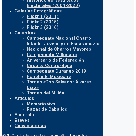
Histórico de Resultados
Electorales (2004-2020)
Galerías Fotográficas
Flickr 1 (2011)
Flickr 2 (2015)
Flickr 3 (2016)
Cobertura
Campeonato Nacional Charro
Infantil, Juvenil y de Escaramuzas
Nacional de Charros Mayores
Campeonato Millonario
Aniversario de Federación
Circuito Centro-Bajío
Campeonato Durango 2019
Rancho El Mexicano
Torneo «Don Salvador Álvarez
Díaz»
Torneo del Millón
Artículos
Memoria viva
Razas de Caballos
Funerala
Breves
Convocatorias
©2025 · La Voz de la Charrería® - Todos los