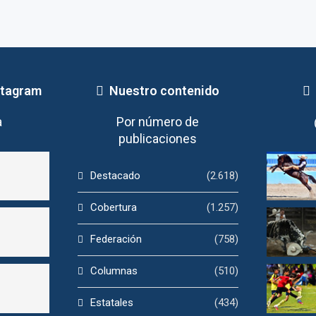
stagram
Nuestro contenido
a
Por número de
publicaciones
Destacado
(2.618)
Cobertura
(1.257)
Federación
(758)
Columnas
(510)
Estatales
(434)