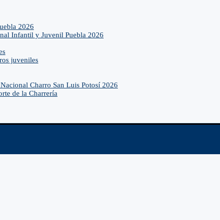
Puebla 2026
nal Infantil y Juvenil Puebla 2026
es
ros juveniles
Nacional Charro San Luis Potosí 2026
rte de la Charrería