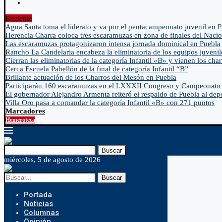
Reciente
Agua Santa toma el liderato y va por el pentacampeonato juvenil en 
Herencia Charra coloca tres escaramuzas en zona de finales del Nacio
Las escaramuzas protagonizaron intensa jornada dominical en Puebla
Rancho La Candelaria encabeza la eliminatoria de los equipos juvenil
Cierran las eliminatorias de la categoría Infantil «B» y vienen los char
Cerca Escuela Pabellón de la final de categoría Infantil “B”
Brillante actuación de los Charros del Mesón en Puebla
Participarán 160 escaramuzas en el LXXXII Congreso y Campeonato 
El gobernador Alejandro Armenta reiteró el respaldo de Puebla al depo
Villa Oro pasa a comandar la categoría Infantil «B» con 271 puntos
Marcadores
Hemeroteca
Buscar
miércoles, 5 de agosto de 2026
Buscar
Portada
Noticias
Columnas
Opinión