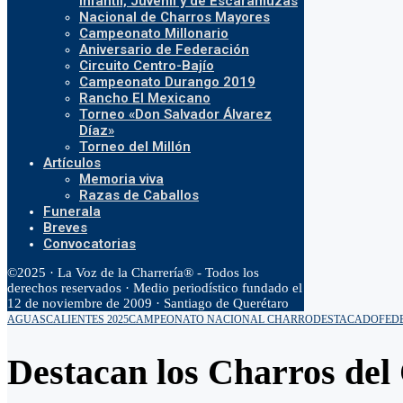
Infantil, Juvenil y de Escaramuzas
Nacional de Charros Mayores
Campeonato Millonario
Aniversario de Federación
Circuito Centro-Bajío
Campeonato Durango 2019
Rancho El Mexicano
Torneo «Don Salvador Álvarez
Díaz»
Torneo del Millón
Artículos
Memoria viva
Razas de Caballos
Funerala
Breves
Convocatorias
©2025 · La Voz de la Charrería® - Todos los
derechos reservados · Medio periodístico fundado el
12 de noviembre de 2009 · Santiago de Querétaro
AGUASCALIENTES 2025
CAMPEONATO NACIONAL CHARRO
DESTACADO
FED
Destacan los Charros del C