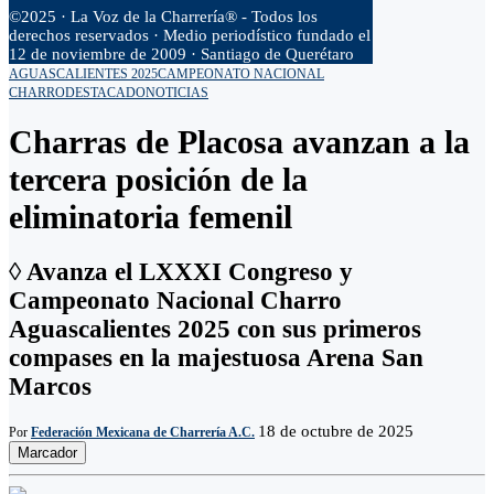
©2025 · La Voz de la Charrería® - Todos los
derechos reservados · Medio periodístico fundado el
12 de noviembre de 2009 · Santiago de Querétaro
AGUASCALIENTES 2025
CAMPEONATO NACIONAL
CHARRO
DESTACADO
NOTICIAS
Charras de Placosa avanzan a la
tercera posición de la
eliminatoria femenil
◊ Avanza el LXXXI Congreso y
Campeonato Nacional Charro
Aguascalientes 2025 con sus primeros
compases en la majestuosa Arena San
Marcos
18 de octubre de 2025
Por
Federación Mexicana de Charrería A.C.
Marcador