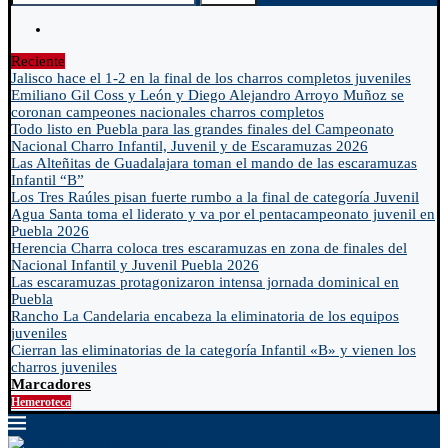
Reciente
Jalisco hace el 1-2 en la final de los charros completos juveniles
Emiliano Gil Coss y León y Diego Alejandro Arroyo Muñoz se
coronan campeones nacionales charros completos
Todo listo en Puebla para las grandes finales del Campeonato
Nacional Charro Infantil, Juvenil y de Escaramuzas 2026
Las Alteñitas de Guadalajara toman el mando de las escaramuzas
Infantil “B”
Los Tres Raúles pisan fuerte rumbo a la final de categoría Juvenil
Agua Santa toma el liderato y va por el pentacampeonato juvenil en
Puebla 2026
Herencia Charra coloca tres escaramuzas en zona de finales del
Nacional Infantil y Juvenil Puebla 2026
Las escaramuzas protagonizaron intensa jornada dominical en
Puebla
Rancho La Candelaria encabeza la eliminatoria de los equipos
juveniles
Cierran las eliminatorias de la categoría Infantil «B» y vienen los
charros juveniles
Marcadores
Hemeroteca