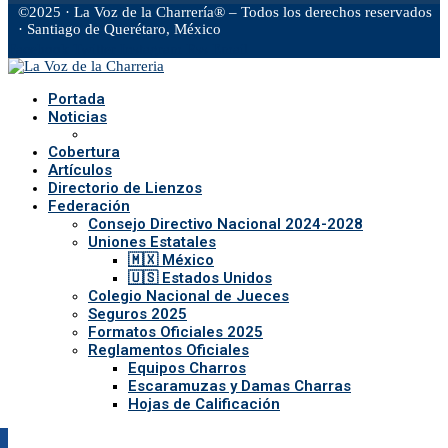
©2025 · La Voz de la Charrería® – Todos los derechos reservados
· Santiago de Querétaro, México
Facebook
Twitter
Instagram
Rss
Email
Portada
Noticias
Cobertura
Artículos
Directorio de Lienzos
Federación
Consejo Directivo Nacional 2024-2028
Uniones Estatales
🇲🇽 México
🇺🇸 Estados Unidos
Colegio Nacional de Jueces
Seguros 2025
Formatos Oficiales 2025
Reglamentos Oficiales
Equipos Charros
Escaramuzas y Damas Charras
Hojas de Calificación