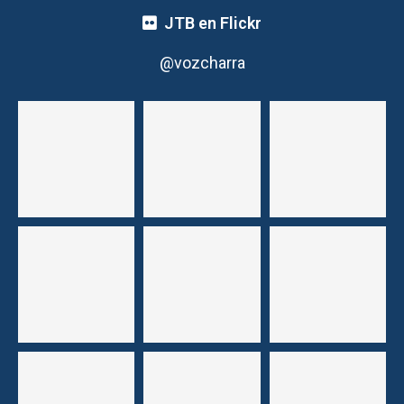
JTB en Flickr
@vozcharra