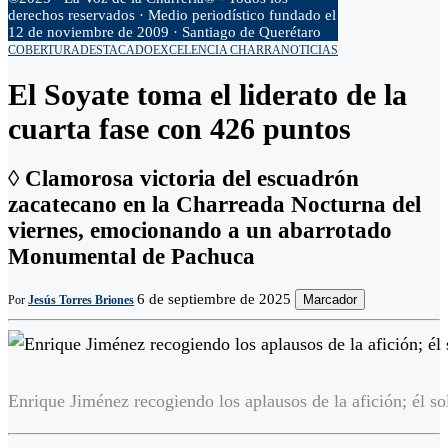
derechos reservados · Medio periodístico fundado el
12 de noviembre de 2009 · Santiago de Querétaro
COBERTURA
DESTACADO
EXCELENCIA CHARRA
NOTICIAS
El Soyate toma el liderato de la
cuarta fase con 426 puntos
◊ Clamorosa victoria del escuadrón
zacatecano en la Charreada Nocturna del
viernes, emocionando a un abarrotado
Monumental de Pachuca
6 de septiembre de 2025
Marcador
Por
Jesús Torres Briones
Enrique Jiménez recogiendo los aplausos de la afición; él s