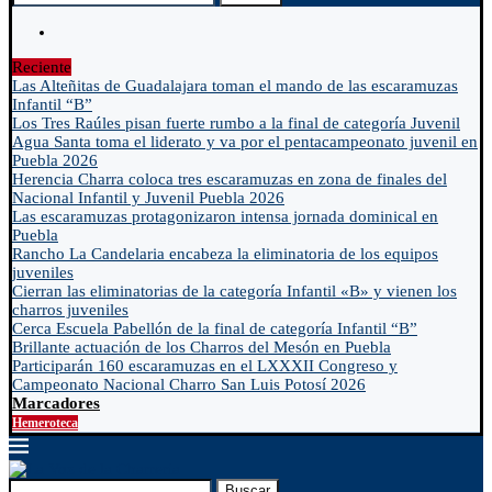
Reciente
Las Alteñitas de Guadalajara toman el mando de las escaramuzas
Infantil “B”
Los Tres Raúles pisan fuerte rumbo a la final de categoría Juvenil
Agua Santa toma el liderato y va por el pentacampeonato juvenil en
Puebla 2026
Herencia Charra coloca tres escaramuzas en zona de finales del
Nacional Infantil y Juvenil Puebla 2026
Las escaramuzas protagonizaron intensa jornada dominical en
Puebla
Rancho La Candelaria encabeza la eliminatoria de los equipos
juveniles
Cierran las eliminatorias de la categoría Infantil «B» y vienen los
charros juveniles
Cerca Escuela Pabellón de la final de categoría Infantil “B”
Brillante actuación de los Charros del Mesón en Puebla
Participarán 160 escaramuzas en el LXXXII Congreso y
Campeonato Nacional Charro San Luis Potosí 2026
Marcadores
Hemeroteca
Buscar