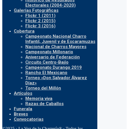
Histórico de Resultados
Electorales (2004-2020)
Galerías Fotográficas
Flickr 1 (2011)
Flickr 2 (2015)
Flickr 3 (2016)
Cobertura
Campeonato Nacional Charro
Infantil, Juvenil y de Escaramuzas
Nacional de Charros Mayores
Campeonato Millonario
Aniversario de Federación
Circuito Centro-Bajío
Campeonato Durango 2019
Rancho El Mexicano
Torneo «Don Salvador Álvarez
Díaz»
Torneo del Millón
Artículos
Memoria viva
Razas de Caballos
Funerala
Breves
Convocatorias
©2025 · La Voz de la Charrería® - Todos los