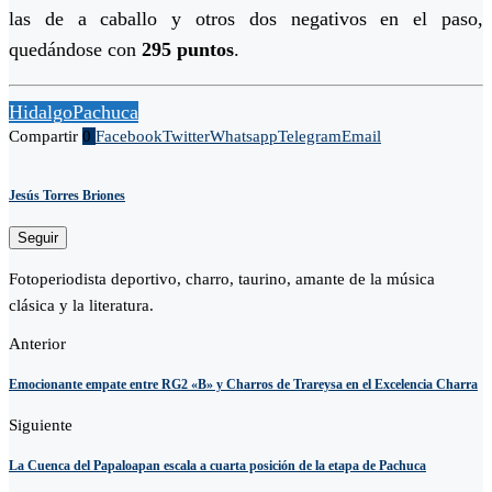
las de a caballo y otros dos negativos en el paso,
quedándose con
295 puntos
.
Hidalgo
Pachuca
Compartir
0
Facebook
Twitter
Whatsapp
Telegram
Email
Jesús Torres Briones
Seguir
Fotoperiodista deportivo, charro, taurino, amante de la música
clásica y la literatura.
Anterior
Emocionante empate entre RG2 «B» y Charros de Trareysa en el Excelencia Charra
Siguiente
La Cuenca del Papaloapan escala a cuarta posición de la etapa de Pachuca