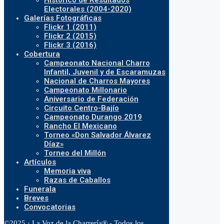
Histórico de Resultados
Electorales (2004-2020)
Galerías Fotográficas
Flickr 1 (2011)
Flickr 2 (2015)
Flickr 3 (2016)
Cobertura
Campeonato Nacional Charro
Infantil, Juvenil y de Escaramuzas
Nacional de Charros Mayores
Campeonato Millonario
Aniversario de Federación
Circuito Centro-Bajío
Campeonato Durango 2019
Rancho El Mexicano
Torneo «Don Salvador Álvarez
Díaz»
Torneo del Millón
Artículos
Memoria viva
Razas de Caballos
Funerala
Breves
Convocatorias
©2025 · La Voz de la Charrería® - Todos los