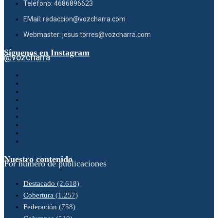
Teléfono: 4686896623
EMail: redaccion@vozcharra.com
Webmaster: jesus.torres@vozcharra.com
Síguenos en Instagram
@vozcharra
Nuestro contenido
Por número de publicaciones
Destacado
(2.618)
Cobertura
(1.257)
Federación
(758)