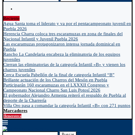
Reciente
Agua Santa toma el liderato y va por el pentacampeonato juvenil en
Puebla 2026
Herencia Charra coloca tres escaramuzas en zona de finales del
Nacional Infantil y Juvenil Puebla 2026
Las escaramuzas protagonizaron intensa jornada dominical en
Puebla
Rancho La Candelaria encabeza la eliminatoria de los equipos
juveniles
Cierran las eliminatorias de la categoría Infantil «B» y vienen los
charros juveniles
Cerca Escuela Pabellón de la final de categoría Infantil “B”
Brillante actuación de los Charros del Mesón en Puebla
Participarán 160 escaramuzas en el LXXXII Congreso y
Campeonato Nacional Charro San Luis Potosí 2026
El gobernador Alejandro Armenta reiteró el respaldo de Puebla al
deporte de la Charrería
Villa Oro pasa a comandar la categoría Infantil «B» con 271 puntos
Marcadores
Hemeroteca
Buscar