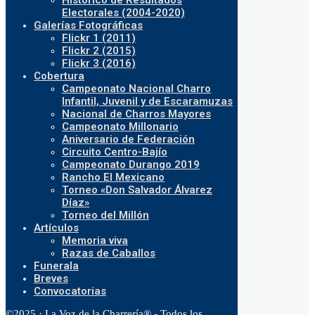
Histórico de Resultados
Electorales (2004-2020)
Galerías Fotográficas
Flickr 1 (2011)
Flickr 2 (2015)
Flickr 3 (2016)
Cobertura
Campeonato Nacional Charro
Infantil, Juvenil y de Escaramuzas
Nacional de Charros Mayores
Campeonato Millonario
Aniversario de Federación
Circuito Centro-Bajío
Campeonato Durango 2019
Rancho El Mexicano
Torneo «Don Salvador Álvarez
Díaz»
Torneo del Millón
Artículos
Memoria viva
Razas de Caballos
Funerala
Breves
Convocatorias
©2025 · La Voz de la Charrería® - Todos los