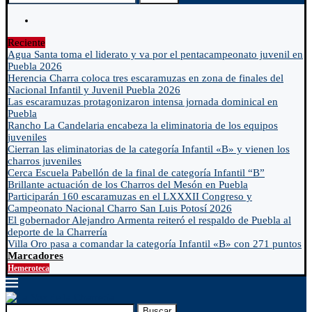
Reciente
Agua Santa toma el liderato y va por el pentacampeonato juvenil en
Puebla 2026
Herencia Charra coloca tres escaramuzas en zona de finales del
Nacional Infantil y Juvenil Puebla 2026
Las escaramuzas protagonizaron intensa jornada dominical en
Puebla
Rancho La Candelaria encabeza la eliminatoria de los equipos
juveniles
Cierran las eliminatorias de la categoría Infantil «B» y vienen los
charros juveniles
Cerca Escuela Pabellón de la final de categoría Infantil “B”
Brillante actuación de los Charros del Mesón en Puebla
Participarán 160 escaramuzas en el LXXXII Congreso y
Campeonato Nacional Charro San Luis Potosí 2026
El gobernador Alejandro Armenta reiteró el respaldo de Puebla al
deporte de la Charrería
Villa Oro pasa a comandar la categoría Infantil «B» con 271 puntos
Marcadores
Hemeroteca
Buscar