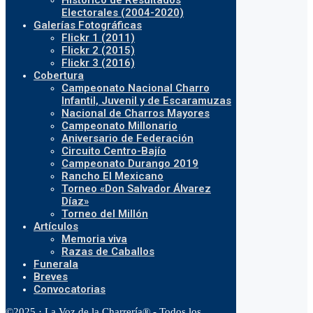
Histórico de Resultados
Electorales (2004-2020)
Galerías Fotográficas
Flickr 1 (2011)
Flickr 2 (2015)
Flickr 3 (2016)
Cobertura
Campeonato Nacional Charro
Infantil, Juvenil y de Escaramuzas
Nacional de Charros Mayores
Campeonato Millonario
Aniversario de Federación
Circuito Centro-Bajío
Campeonato Durango 2019
Rancho El Mexicano
Torneo «Don Salvador Álvarez
Díaz»
Torneo del Millón
Artículos
Memoria viva
Razas de Caballos
Funerala
Breves
Convocatorias
©2025 · La Voz de la Charrería® - Todos los