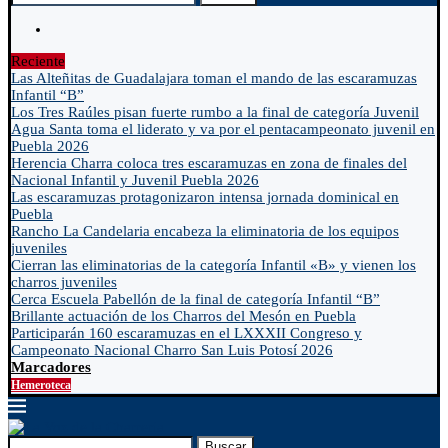
Reciente
Las Alteñitas de Guadalajara toman el mando de las escaramuzas
Infantil “B”
Los Tres Raúles pisan fuerte rumbo a la final de categoría Juvenil
Agua Santa toma el liderato y va por el pentacampeonato juvenil en
Puebla 2026
Herencia Charra coloca tres escaramuzas en zona de finales del
Nacional Infantil y Juvenil Puebla 2026
Las escaramuzas protagonizaron intensa jornada dominical en
Puebla
Rancho La Candelaria encabeza la eliminatoria de los equipos
juveniles
Cierran las eliminatorias de la categoría Infantil «B» y vienen los
charros juveniles
Cerca Escuela Pabellón de la final de categoría Infantil “B”
Brillante actuación de los Charros del Mesón en Puebla
Participarán 160 escaramuzas en el LXXXII Congreso y
Campeonato Nacional Charro San Luis Potosí 2026
Marcadores
Hemeroteca
Buscar