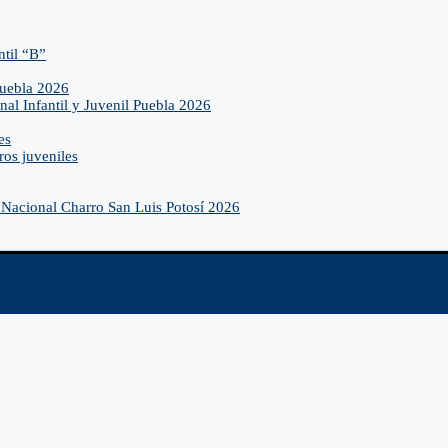
ntil “B”
Puebla 2026
nal Infantil y Juvenil Puebla 2026
es
ros juveniles
Nacional Charro San Luis Potosí 2026