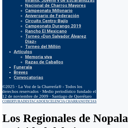
Infantil, Juvenil y de Escaramuzas
Nacional de Charros Mayores
Campeonato Millonario
Aniversario de Federación
Circuito Centro-Bajío
Campeonato Durango 2019
Rancho El Mexicano
Torneo «Don Salvador Álvarez
Díaz»
Torneo del Millón
Artículos
Memoria viva
Razas de Caballos
Funerala
Breves
Convocatorias
©2025 · La Voz de la Charrería® - Todos los
derechos reservados · Medio periodístico fundado el
12 de noviembre de 2009 · Santiago de Querétaro
COBERTURA
DESTACADO
EXCELENCIA CHARRA
NOTICIAS
Los Regionales de Nopala 