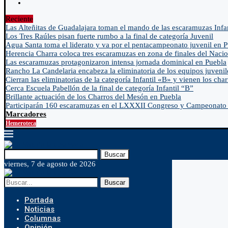
Reciente
Las Alteñitas de Guadalajara toman el mando de las escaramuzas Infa
Los Tres Raúles pisan fuerte rumbo a la final de categoría Juvenil
Agua Santa toma el liderato y va por el pentacampeonato juvenil en 
Herencia Charra coloca tres escaramuzas en zona de finales del Nacio
Las escaramuzas protagonizaron intensa jornada dominical en Puebla
Rancho La Candelaria encabeza la eliminatoria de los equipos juvenil
Cierran las eliminatorias de la categoría Infantil «B» y vienen los char
Cerca Escuela Pabellón de la final de categoría Infantil “B”
Brillante actuación de los Charros del Mesón en Puebla
Participarán 160 escaramuzas en el LXXXII Congreso y Campeonato 
Marcadores
Hemeroteca
Buscar
viernes, 7 de agosto de 2026
Buscar
Portada
Noticias
Columnas
Opinión