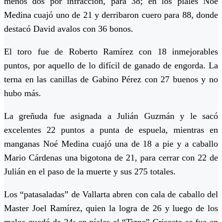
menos dos por infracción, para 38; en los piales Noé
Medina cuajó uno de 21 y derribaron cuero para 88, donde
destacó David avalos con 36 bonos.
El toro fue de Roberto Ramírez con 18 inmejorables
puntos, por aquello de lo difícil de ganado de engorda. La
terna en las canillas de Gabino Pérez con 27 buenos y no
hubo más.
La greñuda fue asignada a Julián Guzmán y le sacó
excelentes 22 puntos a punta de espuela, mientras en
manganas Noé Medina cuajó una de 18 a pie y a caballo
Mario Cárdenas una bigotona de 21, para cerrar con 22 de
Julián en el paso de la muerte y sus 275 totales.
Los “patasaladas” de Vallarta abren con cala de caballo del
Master Joel Ramírez, quien la logra de 26 y luego de los
malos quedó de 24; en píales el “Tizne” Crisosto se fue en