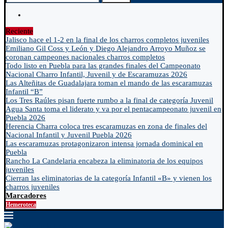
Reciente
Jalisco hace el 1-2 en la final de los charros completos juveniles
Emiliano Gil Coss y León y Diego Alejandro Arroyo Muñoz se
coronan campeones nacionales charros completos
Todo listo en Puebla para las grandes finales del Campeonato
Nacional Charro Infantil, Juvenil y de Escaramuzas 2026
Las Alteñitas de Guadalajara toman el mando de las escaramuzas
Infantil “B”
Los Tres Raúles pisan fuerte rumbo a la final de categoría Juvenil
Agua Santa toma el liderato y va por el pentacampeonato juvenil en
Puebla 2026
Herencia Charra coloca tres escaramuzas en zona de finales del
Nacional Infantil y Juvenil Puebla 2026
Las escaramuzas protagonizaron intensa jornada dominical en
Puebla
Rancho La Candelaria encabeza la eliminatoria de los equipos
juveniles
Cierran las eliminatorias de la categoría Infantil «B» y vienen los
charros juveniles
Marcadores
Hemeroteca