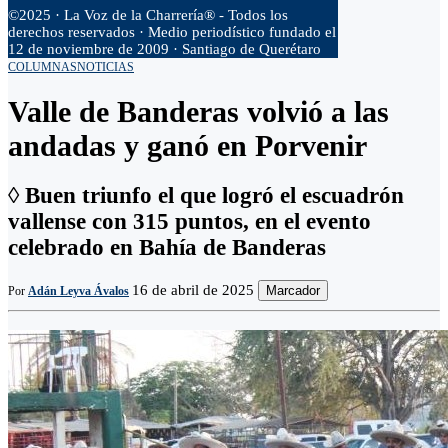
©2025 · La Voz de la Charrería® - Todos los
derechos reservados · Medio periodístico fundado el
12 de noviembre de 2009 · Santiago de Querétaro
COLUMNAS
NOTICIAS
Valle de Banderas volvió a las
andadas y ganó en Porvenir
◊ Buen triunfo el que logró el escuadrón
vallense con 315 puntos, en el evento
celebrado en Bahía de Banderas
16 de abril de 2025
Marcador
Por
Adán Leyva Ávalos