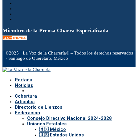
Miembro de la Prensa Charra Especializada
©2025 · La Voz de la Charrería® – Todos los derechos reservados
· Santiago de Querétaro, México
Facebook
Twitter
Instagram
Rss
Email
Portada
Noticias
Cobertura
Artículos
Directorio de Lienzos
Federación
Consejo Directivo Nacional 2024-2028
Uniones Estatales
🇲🇽 México
🇺🇸 Estados Unidos