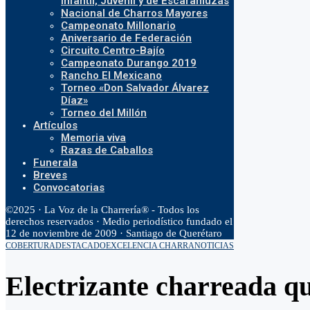
Infantil, Juvenil y de Escaramuzas
Nacional de Charros Mayores
Campeonato Millonario
Aniversario de Federación
Circuito Centro-Bajío
Campeonato Durango 2019
Rancho El Mexicano
Torneo «Don Salvador Álvarez
Díaz»
Torneo del Millón
Artículos
Memoria viva
Razas de Caballos
Funerala
Breves
Convocatorias
©2025 · La Voz de la Charrería® - Todos los
derechos reservados · Medio periodístico fundado el
12 de noviembre de 2009 · Santiago de Querétaro
COBERTURA
DESTACADO
EXCELENCIA CHARRA
NOTICIAS
Electrizante charreada q