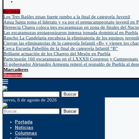
Reciente
Los Tres Raúles pisan fuerte rumbo a la final de categoría Juvenil
Agua Santa toma el liderato y va por el pentacampeonato juvenil en 
Herencia Charra coloca tres escaramuzas en zona de finales del Nacio
Las escaramuzas protagonizaron intensa jornada dominical en Puebla
Rancho La Candelaria encabeza la eliminatoria de los equipos juvenil
Cierran las eliminatorias de la categoría Infantil «B» y vienen los char
Cerca Escuela Pabellón de la final de categoría Infantil “B”
Brillante actuación de los Charros del Mesón en Puebla
Participarán 160 escaramuzas en el LXXXII Congreso y Campeonato 
El gobernador Alejandro Armenta reiteró el respaldo de Puebla al depo
Marcadores
Hemeroteca
Buscar
jueves, 6 de agosto de 2026
Buscar
Portada
Noticias
Columnas
Opinión