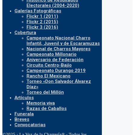
Histórico de Resultados
Electorales (2004-2020)
Galerías Fotográficas
Flickr 1 (2011)
Flickr 2 (2015)
Flickr 3 (2016)
Cobertura
Campeonato Nacional Charro
Infantil, Juvenil y de Escaramuzas
Nacional de Charros Mayores
Campeonato Millonario
Aniversario de Federación
Circuito Centro-Bajío
Campeonato Durango 2019
Rancho El Mexicano
Torneo «Don Salvador Álvarez
Díaz»
Torneo del Millón
Artículos
Memoria viva
Razas de Caballos
Funerala
Breves
Convocatorias
©2025 · La Voz de la Charrería® - Todos los