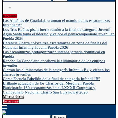
Reciente
Las Alteñitas de Guadalajara toman el mando de las escaramuzas
Infantil “B”
Los Tres Raúles pisan fuerte rumbo a la final de categoría Juvenil
Agua Santa toma el liderato y va por el pentacampeonato juvenil en
Puebla 2026
Herencia Charra coloca tres escaramuzas en zona de finales del
Nacional Infantil y Juvenil Puebla 2026
Las escaramuzas protagonizaron intensa jornada dominical en
Puebla
Rancho La Candelaria encabeza la eliminatoria de los equipos
juveniles
Cierran las eliminatorias de la categoría Infantil «B» y vienen los
charros juveniles
Cerca Escuela Pabellón de la final de categoría Infantil “B”
Brillante actuación de los Charros del Mesón en Puebla
Participarán 160 escaramuzas en el LXXXII Congreso y
Campeonato Nacional Charro San Luis Potosí 2026
Marcadores
Hemeroteca
Buscar