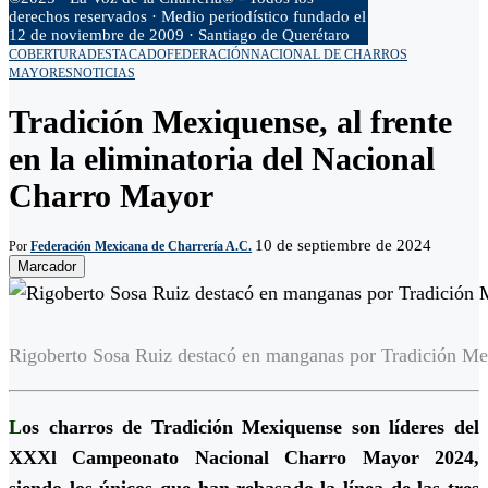
derechos reservados · Medio periodístico fundado el
12 de noviembre de 2009 · Santiago de Querétaro
COBERTURA
DESTACADO
FEDERACIÓN
NACIONAL DE CHARROS
MAYORES
NOTICIAS
Tradición Mexiquense, al frente
en la eliminatoria del Nacional
Charro Mayor
10 de septiembre de 2024
Por
Federación Mexicana de Charrería A.C.
Marcador
Rigoberto Sosa Ruiz destacó en manganas por Tradición M
L
os charros de Tradición Mexiquense son líderes del
XXXl Campeonato Nacional Charro Mayor 2024,