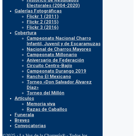
Histórico de Resultados
Electorales (2004-2020)
Galerías Fotográficas
Flickr 1 (2011)
Flickr 2 (2015)
Flickr 3 (2016)
Cobertura
Campeonato Nacional Charro
Infantil, Juvenil y de Escaramuzas
Nacional de Charros Mayores
Campeonato Millonario
Aniversario de Federación
Circuito Centro-Bajío
Campeonato Durango 2019
Rancho El Mexicano
Torneo «Don Salvador Álvarez
Díaz»
Torneo del Millón
Artículos
Memoria viva
Razas de Caballos
Funerala
Breves
Convocatorias
©2025 · La Voz de la Charrería® - Todos los