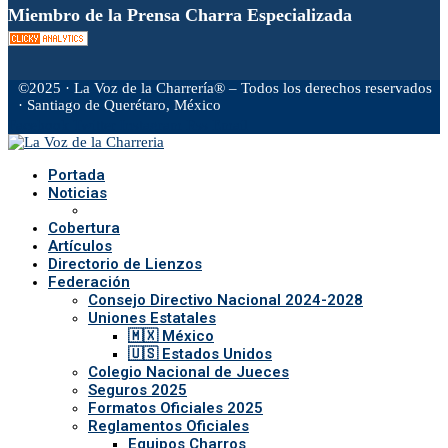
Miembro de la Prensa Charra Especializada
©2025 · La Voz de la Charrería® – Todos los derechos reservados
· Santiago de Querétaro, México
Facebook
Twitter
Instagram
Rss
Email
Portada
Noticias
Cobertura
Artículos
Directorio de Lienzos
Federación
Consejo Directivo Nacional 2024-2028
Uniones Estatales
🇲🇽 México
🇺🇸 Estados Unidos
Colegio Nacional de Jueces
Seguros 2025
Formatos Oficiales 2025
Reglamentos Oficiales
Equipos Charros