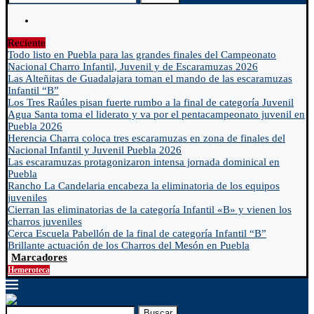
Reciente
Todo listo en Puebla para las grandes finales del Campeonato
Nacional Charro Infantil, Juvenil y de Escaramuzas 2026
Las Alteñitas de Guadalajara toman el mando de las escaramuzas
Infantil “B”
Los Tres Raúles pisan fuerte rumbo a la final de categoría Juvenil
Agua Santa toma el liderato y va por el pentacampeonato juvenil en
Puebla 2026
Herencia Charra coloca tres escaramuzas en zona de finales del
Nacional Infantil y Juvenil Puebla 2026
Las escaramuzas protagonizaron intensa jornada dominical en
Puebla
Rancho La Candelaria encabeza la eliminatoria de los equipos
juveniles
Cierran las eliminatorias de la categoría Infantil «B» y vienen los
charros juveniles
Cerca Escuela Pabellón de la final de categoría Infantil “B”
Brillante actuación de los Charros del Mesón en Puebla
Marcadores
Hemeroteca
Buscar