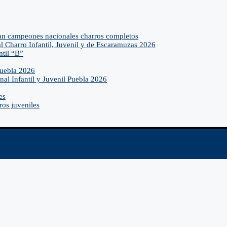
an campeones nacionales charros completos
l Charro Infantil, Juvenil y de Escaramuzas 2026
ntil “B”
Puebla 2026
nal Infantil y Juvenil Puebla 2026
es
ros juveniles