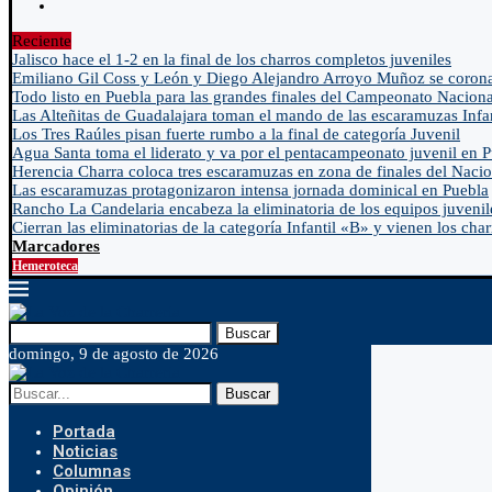
Reciente
Jalisco hace el 1-2 en la final de los charros completos juveniles
Emiliano Gil Coss y León y Diego Alejandro Arroyo Muñoz se coron
Todo listo en Puebla para las grandes finales del Campeonato Naciona
Las Alteñitas de Guadalajara toman el mando de las escaramuzas Infa
Los Tres Raúles pisan fuerte rumbo a la final de categoría Juvenil
Agua Santa toma el liderato y va por el pentacampeonato juvenil en 
Herencia Charra coloca tres escaramuzas en zona de finales del Nacio
Las escaramuzas protagonizaron intensa jornada dominical en Puebla
Rancho La Candelaria encabeza la eliminatoria de los equipos juvenil
Cierran las eliminatorias de la categoría Infantil «B» y vienen los char
Marcadores
Hemeroteca
Buscar
domingo, 9 de agosto de 2026
Buscar
Portada
Noticias
Columnas
Opinión