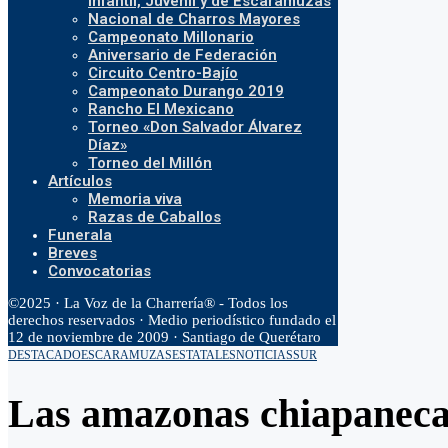
Infantil, Juvenil y de Escaramuzas
Nacional de Charros Mayores
Campeonato Millonario
Aniversario de Federación
Circuito Centro-Bajío
Campeonato Durango 2019
Rancho El Mexicano
Torneo «Don Salvador Álvarez
Díaz»
Torneo del Millón
Artículos
Memoria viva
Razas de Caballos
Funerala
Breves
Convocatorias
©2025 · La Voz de la Charrería® - Todos los
derechos reservados · Medio periodístico fundado el
12 de noviembre de 2009 · Santiago de Querétaro
DESTACADO
ESCARAMUZAS
ESTATALES
NOTICIAS
SUR
Las amazonas chiapanecas