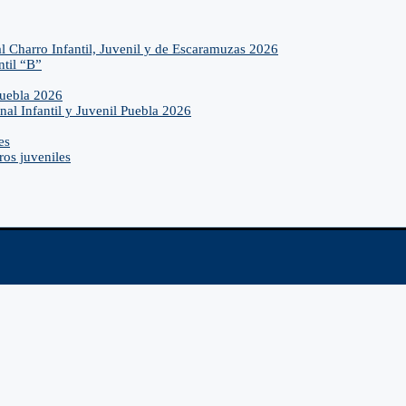
l Charro Infantil, Juvenil y de Escaramuzas 2026
ntil “B”
Puebla 2026
nal Infantil y Juvenil Puebla 2026
es
ros juveniles