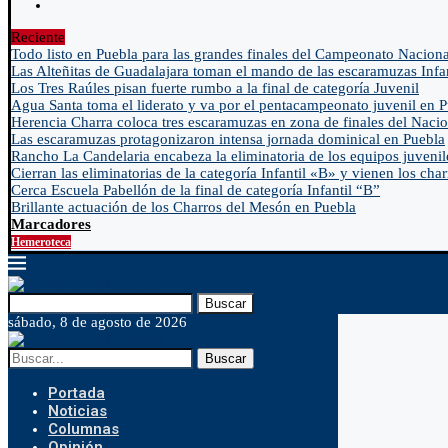
Reciente
Todo listo en Puebla para las grandes finales del Campeonato Naciona
Las Alteñitas de Guadalajara toman el mando de las escaramuzas Infa
Los Tres Raúles pisan fuerte rumbo a la final de categoría Juvenil
Agua Santa toma el liderato y va por el pentacampeonato juvenil en 
Herencia Charra coloca tres escaramuzas en zona de finales del Nacio
Las escaramuzas protagonizaron intensa jornada dominical en Puebla
Rancho La Candelaria encabeza la eliminatoria de los equipos juvenil
Cierran las eliminatorias de la categoría Infantil «B» y vienen los char
Cerca Escuela Pabellón de la final de categoría Infantil “B”
Brillante actuación de los Charros del Mesón en Puebla
Marcadores
Hemeroteca
Buscar
sábado, 8 de agosto de 2026
Buscar
Portada
Noticias
Columnas
Opinión