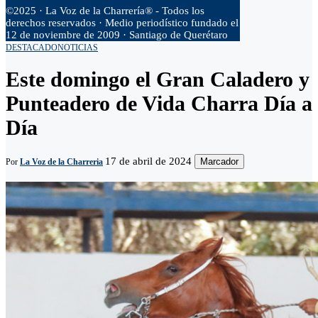
©2025 · La Voz de la Charrería® - Todos los
derechos reservados · Medio periodístico fundado el
12 de noviembre de 2009 · Santiago de Querétaro
DESTACADO
NOTICIAS
Este domingo el Gran Caladero y
Punteadero de Vida Charra Día a
Día
17 de abril de 2024
Marcador
Por
La Voz de la Charreria