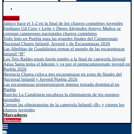
Reciente
Jalisco hace el 1-2 en la final de los charros completos juveniles
Emiliano Gil Coss y León y Diego Alejandro Arroyo Muñoz se
coronan campeones nacionales charros completos
Todo listo en Puebla para las grandes finales del Campeonato
Nacional Charro Infantil, Juvenil y de Escaramuzas 2026
Las Alteñitas de Guadalajara toman el mando de las escaramuzas
Infantil “B”
Los Tres Raúles pisan fuerte rumbo a la final de categoría Juvenil
Agua Santa toma el liderato y va por el pentacampeonato juvenil en
Puebla 2026
Herencia Charra coloca tres escaramuzas en zona de finales del
Nacional Infantil y Juvenil Puebla 2026
Las escaramuzas protagonizaron intensa jornada dominical en
Puebla
Rancho La Candelaria encabeza la eliminatoria de los equipos
juveniles
Cierran las eliminatorias de la categoría Infantil «B» y vienen los
charros juveniles
Marcadores
Hemeroteca