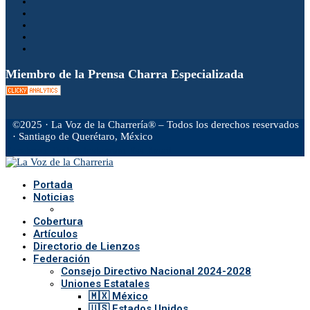
Miembro de la Prensa Charra Especializada
©2025 · La Voz de la Charrería® – Todos los derechos reservados
· Santiago de Querétaro, México
Facebook
Twitter
Instagram
Rss
Email
Portada
Noticias
Cobertura
Artículos
Directorio de Lienzos
Federación
Consejo Directivo Nacional 2024-2028
Uniones Estatales
🇲🇽 México
🇺🇸 Estados Unidos