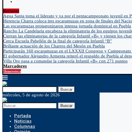
Reciente
Agua Santa toma el liderato y va por el pentacampeonato juvenil en 
Herencia Charra coloca tres escaramuzas en zona de finales del Nacio
Las escaramuzas protagonizaron intensa jornada dominical en Puebla
Rancho La Candelaria encabeza la eliminatoria de los equipos juvenil
Cierran las eliminatorias de la categoría Infantil «B» y vienen los char
Cerca Escuela Pabellón de la final de categoría Infantil “B”
Brillante actuación de los Charros del Mesón en Puebla
Participarán 160 escaramuzas en el LXXXII Congreso y Campeonato 
El gobernador Alejandro Armenta reiteró el respaldo de Puebla al depo
Villa Oro pasa a comandar la categoría Infantil «B» con 271 puntos
Marcadores
Hemeroteca
Buscar
miércoles, 5 de agosto de 2026
Buscar
Portada
Noticias
Columnas
Opinión