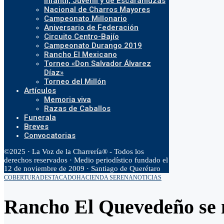
Infantil, Juvenil y de Escaramuzas
Nacional de Charros Mayores
Campeonato Millonario
Aniversario de Federación
Circuito Centro-Bajío
Campeonato Durango 2019
Rancho El Mexicano
Torneo «Don Salvador Álvarez
Díaz»
Torneo del Millón
Artículos
Memoria viva
Razas de Caballos
Funerala
Breves
Convocatorias
©2025 · La Voz de la Charrería® - Todos los
derechos reservados · Medio periodístico fundado el
12 de noviembre de 2009 · Santiago de Querétaro
COBERTURA
DESTACADO
HACIENDA SERENA
NOTICIAS
Rancho El Quevedeño se m