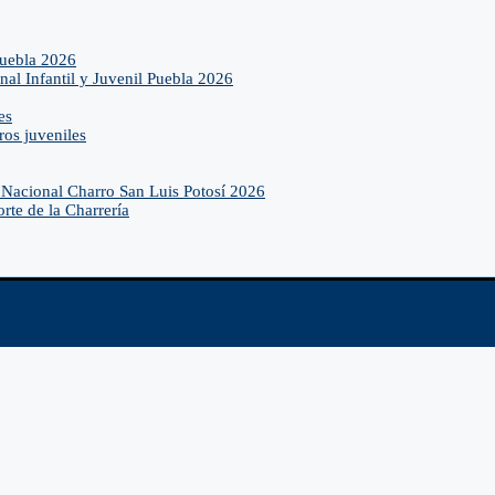
Puebla 2026
nal Infantil y Juvenil Puebla 2026
es
ros juveniles
Nacional Charro San Luis Potosí 2026
rte de la Charrería