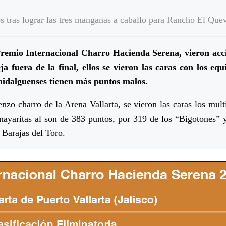
os tras lograr las tres manganas a caballo para Rancho El Qu
Premio Internacional Charro Hacienda Serena, vieron acc
ja fuera de la final, ellos se vieron las caras con los 
idalguenses tienen más puntos malos.
lienzo charro de la Arena Vallarta, se vieron las caras los m
 nayaritas al son de 383 puntos, por 319 de los “Bigotones” y
 Barajas del Toro.