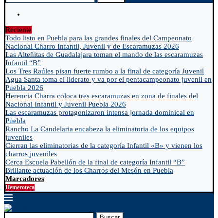
Reciente
Todo listo en Puebla para las grandes finales del Campeonato
Nacional Charro Infantil, Juvenil y de Escaramuzas 2026
Las Alteñitas de Guadalajara toman el mando de las escaramuzas
Infantil “B”
Los Tres Raúles pisan fuerte rumbo a la final de categoría Juvenil
Agua Santa toma el liderato y va por el pentacampeonato juvenil en
Puebla 2026
Herencia Charra coloca tres escaramuzas en zona de finales del
Nacional Infantil y Juvenil Puebla 2026
Las escaramuzas protagonizaron intensa jornada dominical en
Puebla
Rancho La Candelaria encabeza la eliminatoria de los equipos
juveniles
Cierran las eliminatorias de la categoría Infantil «B» y vienen los
charros juveniles
Cerca Escuela Pabellón de la final de categoría Infantil “B”
Brillante actuación de los Charros del Mesón en Puebla
Marcadores
Hemeroteca
Buscar