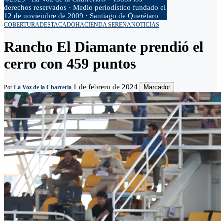
derechos reservados · Medio periodístico fundado el
12 de noviembre de 2009 · Santiago de Querétaro
COBERTURA
DESTACADO
HACIENDA SERENA
NOTICIAS
Rancho El Diamante prendió el
cerro con 459 puntos
1 de febrero de 2024
Marcador
Por
La Voz de la Charreria