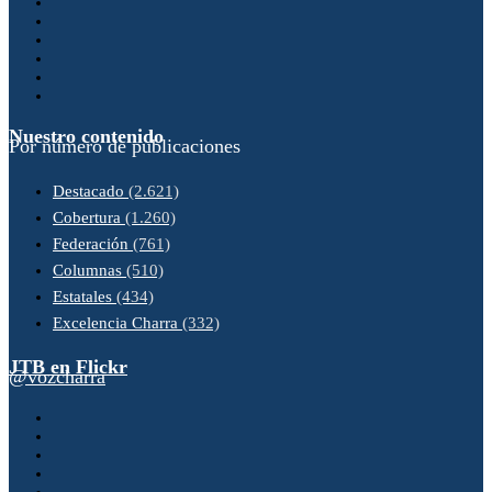
Nuestro contenido
Por número de publicaciones
Destacado
(2.621)
Cobertura
(1.260)
Federación
(761)
Columnas
(510)
Estatales
(434)
Excelencia Charra
(332)
JTB en Flickr
@vozcharra