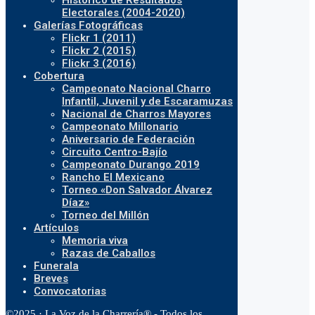
Histórico de Resultados
Electorales (2004-2020)
Galerías Fotográficas
Flickr 1 (2011)
Flickr 2 (2015)
Flickr 3 (2016)
Cobertura
Campeonato Nacional Charro
Infantil, Juvenil y de Escaramuzas
Nacional de Charros Mayores
Campeonato Millonario
Aniversario de Federación
Circuito Centro-Bajío
Campeonato Durango 2019
Rancho El Mexicano
Torneo «Don Salvador Álvarez
Díaz»
Torneo del Millón
Artículos
Memoria viva
Razas de Caballos
Funerala
Breves
Convocatorias
©2025 · La Voz de la Charrería® - Todos los