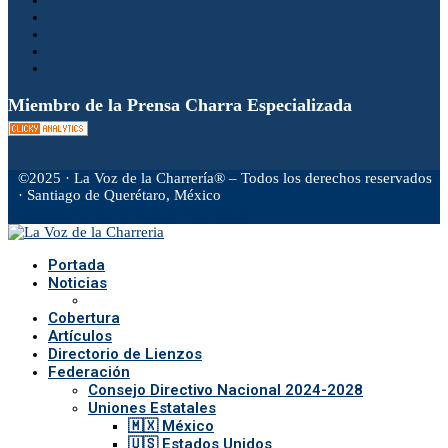
Miembro de la Prensa Charra Especializada
©2025 · La Voz de la Charrería® – Todos los derechos reservados
· Santiago de Querétaro, México
Facebook
Twitter
Instagram
Rss
Email
Portada
Noticias
Cobertura
Artículos
Directorio de Lienzos
Federación
Consejo Directivo Nacional 2024-2028
Uniones Estatales
🇲🇽 México
🇺🇸 Estados Unidos