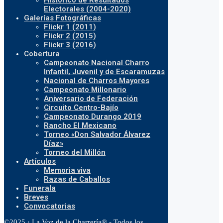
Histórico de Resultados
Electorales (2004-2020)
Galerías Fotográficas
Flickr 1 (2011)
Flickr 2 (2015)
Flickr 3 (2016)
Cobertura
Campeonato Nacional Charro
Infantil, Juvenil y de Escaramuzas
Nacional de Charros Mayores
Campeonato Millonario
Aniversario de Federación
Circuito Centro-Bajío
Campeonato Durango 2019
Rancho El Mexicano
Torneo «Don Salvador Álvarez
Díaz»
Torneo del Millón
Artículos
Memoria viva
Razas de Caballos
Funerala
Breves
Convocatorias
©2025 · La Voz de la Charrería® - Todos los