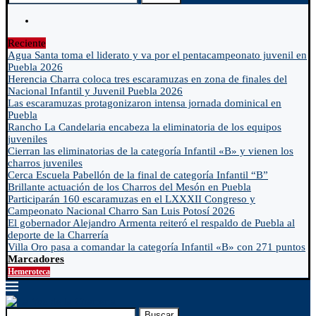
Reciente
Agua Santa toma el liderato y va por el pentacampeonato juvenil en
Puebla 2026
Herencia Charra coloca tres escaramuzas en zona de finales del
Nacional Infantil y Juvenil Puebla 2026
Las escaramuzas protagonizaron intensa jornada dominical en
Puebla
Rancho La Candelaria encabeza la eliminatoria de los equipos
juveniles
Cierran las eliminatorias de la categoría Infantil «B» y vienen los
charros juveniles
Cerca Escuela Pabellón de la final de categoría Infantil “B”
Brillante actuación de los Charros del Mesón en Puebla
Participarán 160 escaramuzas en el LXXXII Congreso y
Campeonato Nacional Charro San Luis Potosí 2026
El gobernador Alejandro Armenta reiteró el respaldo de Puebla al
deporte de la Charrería
Villa Oro pasa a comandar la categoría Infantil «B» con 271 puntos
Marcadores
Hemeroteca
Buscar