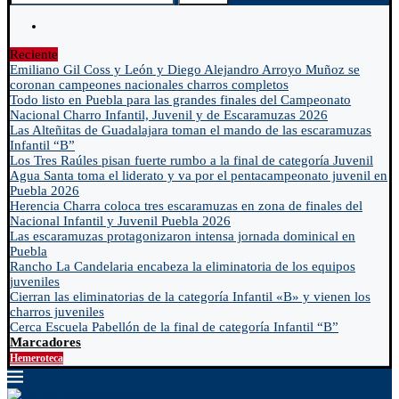
Reciente
Emiliano Gil Coss y León y Diego Alejandro Arroyo Muñoz se
coronan campeones nacionales charros completos
Todo listo en Puebla para las grandes finales del Campeonato
Nacional Charro Infantil, Juvenil y de Escaramuzas 2026
Las Alteñitas de Guadalajara toman el mando de las escaramuzas
Infantil “B”
Los Tres Raúles pisan fuerte rumbo a la final de categoría Juvenil
Agua Santa toma el liderato y va por el pentacampeonato juvenil en
Puebla 2026
Herencia Charra coloca tres escaramuzas en zona de finales del
Nacional Infantil y Juvenil Puebla 2026
Las escaramuzas protagonizaron intensa jornada dominical en
Puebla
Rancho La Candelaria encabeza la eliminatoria de los equipos
juveniles
Cierran las eliminatorias de la categoría Infantil «B» y vienen los
charros juveniles
Cerca Escuela Pabellón de la final de categoría Infantil “B”
Marcadores
Hemeroteca