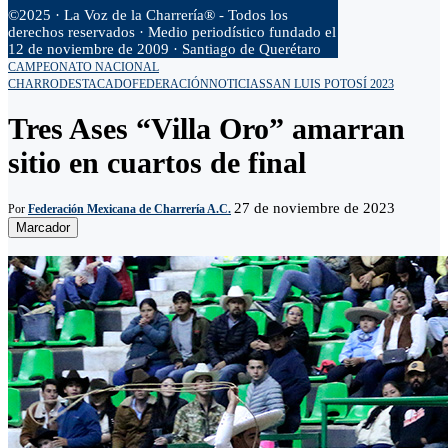
©2025 · La Voz de la Charrería® - Todos los
derechos reservados · Medio periodístico fundado el
12 de noviembre de 2009 · Santiago de Querétaro
CAMPEONATO NACIONAL
CHARRO
DESTACADO
FEDERACIÓN
NOTICIAS
SAN LUIS POTOSÍ 2023
Tres Ases “Villa Oro” amarran
sitio en cuartos de final
27 de noviembre de 2023
Por
Federación Mexicana de Charrería A.C.
Marcador