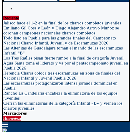
Reciente
Jalisco hace el 1-2 en la final de los charros completos juveniles
Emiliano Gil Coss y León y Diego Alejandro Arroyo Muñoz se
coronan campeones nacionales charros completos
Todo listo en Puebla para las grandes finales del Campeonato
Nacional Charro Infantil, Juvenil y de Escaramuzas 2026
Las Alteñitas de Guadalajara toman el mando de las escaramuzas
Infantil “B”
Los Tres Raúles pisan fuerte rumbo a la final de categoría Juvenil
Agua Santa toma el liderato y va por el pentacampeonato juvenil en
Puebla 2026
Herencia Charra coloca tres escaramuzas en zona de finales del
Nacional Infantil y Juvenil Puebla 2026
Las escaramuzas protagonizaron intensa jornada dominical en
Puebla
Rancho La Candelaria encabeza la eliminatoria de los equipos
juveniles
Cierran las eliminatorias de la categoría Infantil «B» y vienen los
charros juveniles
Marcadores
Hemeroteca