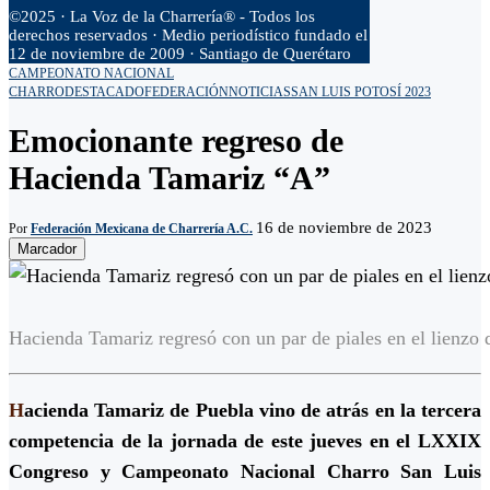
©2025 · La Voz de la Charrería® - Todos los
derechos reservados · Medio periodístico fundado el
12 de noviembre de 2009 · Santiago de Querétaro
CAMPEONATO NACIONAL
CHARRO
DESTACADO
FEDERACIÓN
NOTICIAS
SAN LUIS POTOSÍ 2023
Emocionante regreso de
Hacienda Tamariz “A”
16 de noviembre de 2023
Por
Federación Mexicana de Charrería A.C.
Marcador
Hacienda Tamariz regresó con un par de piales en el lienzo 
H
acienda Tamariz de Puebla vino de atrás en la tercera
competencia de la jornada de este jueves en el LXXIX
Congreso y Campeonato Nacional Charro San Luis