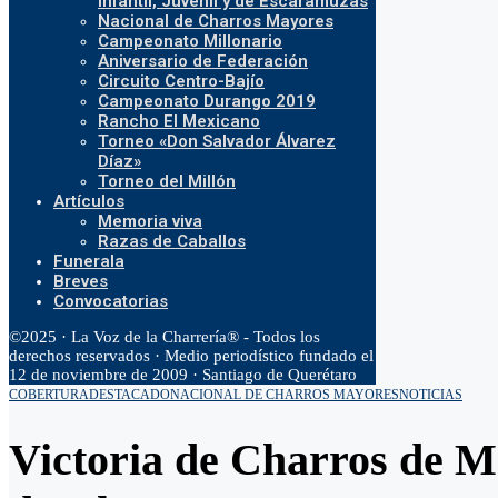
Infantil, Juvenil y de Escaramuzas
Nacional de Charros Mayores
Campeonato Millonario
Aniversario de Federación
Circuito Centro-Bajío
Campeonato Durango 2019
Rancho El Mexicano
Torneo «Don Salvador Álvarez
Díaz»
Torneo del Millón
Artículos
Memoria viva
Razas de Caballos
Funerala
Breves
Convocatorias
©2025 · La Voz de la Charrería® - Todos los
derechos reservados · Medio periodístico fundado el
12 de noviembre de 2009 · Santiago de Querétaro
COBERTURA
DESTACADO
NACIONAL DE CHARROS MAYORES
NOTICIAS
Victoria de Charros de M