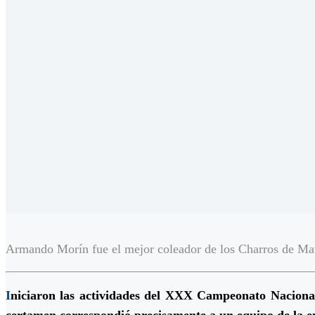
Armando Morín fue el mejor coleador de los Charros de Ma
I
niciaron las actividades del XXX Campeonato Nacional 
certamen correspondió precisamente a un equipo de la e