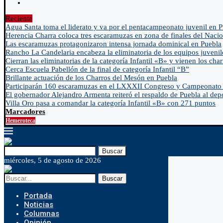
Reciente
Agua Santa toma el liderato y va por el pentacampeonato juvenil en 
Herencia Charra coloca tres escaramuzas en zona de finales del Nacio
Las escaramuzas protagonizaron intensa jornada dominical en Puebla
Rancho La Candelaria encabeza la eliminatoria de los equipos juvenil
Cierran las eliminatorias de la categoría Infantil «B» y vienen los char
Cerca Escuela Pabellón de la final de categoría Infantil “B”
Brillante actuación de los Charros del Mesón en Puebla
Participarán 160 escaramuzas en el LXXXII Congreso y Campeonato 
El gobernador Alejandro Armenta reiteró el respaldo de Puebla al depo
Villa Oro pasa a comandar la categoría Infantil «B» con 271 puntos
Marcadores
Hemeroteca
Buscar
miércoles, 5 de agosto de 2026
Buscar
Portada
Noticias
Columnas
Opinión