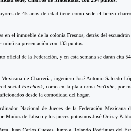
 mayores de 45 años de edad tiene como sede el lienzo char
es en el inmueble de la colonia Fresnos, detrás del escuadró
erminó su presentación con 133 puntos.
o oficial de la Federación, y en esta semana se darán cita 54
.
n Mexicana de Charrería, ingeniero José Antonio Salcedo Lóp
 red social
Facebook
, como en la plataforma
YouTube
, por m
 aficionados desde la comodidad del hogar.
oordinador Nacional de Jueces de la Federación Mexican
 Muñoz de Jalisco y los jueces potosinos José Ortiz y Pabl
a área, Juan Carlos Cuevas, junto a Rolando Rodríguez del Es