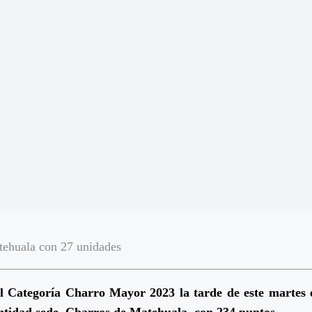
tehuala con 27 unidades
Categoría Charro Mayor 2023 la tarde de este martes en 
ntidad sede, Charros de Matehuala, con 234 puntos.