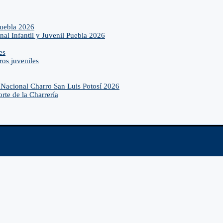
Puebla 2026
nal Infantil y Juvenil Puebla 2026
es
ros juveniles
Nacional Charro San Luis Potosí 2026
rte de la Charrería