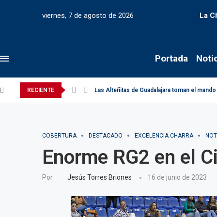
viernes, 7 de agosto de 2026
La C
Portada
Noti
RECIENTE
Las Alteñitas de Guadalajara toman el mando 
COBERTURA
DESTACADO
EXCELENCIA CHARRA
NOT
Enorme RG2 en el Ci
Por
Jesús Torres Briones
16 de junio de 2023