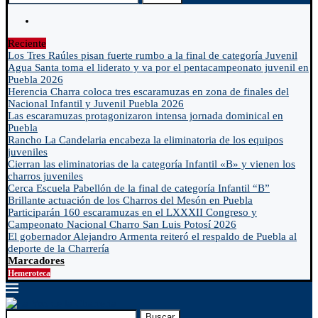
Reciente
Los Tres Raúles pisan fuerte rumbo a la final de categoría Juvenil
Agua Santa toma el liderato y va por el pentacampeonato juvenil en
Puebla 2026
Herencia Charra coloca tres escaramuzas en zona de finales del
Nacional Infantil y Juvenil Puebla 2026
Las escaramuzas protagonizaron intensa jornada dominical en
Puebla
Rancho La Candelaria encabeza la eliminatoria de los equipos
juveniles
Cierran las eliminatorias de la categoría Infantil «B» y vienen los
charros juveniles
Cerca Escuela Pabellón de la final de categoría Infantil “B”
Brillante actuación de los Charros del Mesón en Puebla
Participarán 160 escaramuzas en el LXXXII Congreso y
Campeonato Nacional Charro San Luis Potosí 2026
El gobernador Alejandro Armenta reiteró el respaldo de Puebla al
deporte de la Charrería
Marcadores
Hemeroteca
Buscar