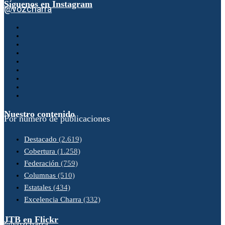
Síguenos en Instagram
@vozcharra
Nuestro contenido
Por número de publicaciones
Destacado
(2.619)
Cobertura
(1.258)
Federación
(759)
Columnas
(510)
Estatales
(434)
Excelencia Charra
(332)
JTB en Flickr
@vozcharra