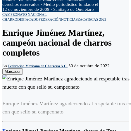
derechos reservados · Medio periodístico fundado el
12 de noviembre de 2009 · Santiago de Querétaro
CAMPEONATO NACIONAL
CHARRO
DESTACADO
FEDERACIÓN
NOTICIAS
ZACATECAS 2022
Enrique Jiménez Martínez,
campeón nacional de charros
completos
30 de octubre de 2022
Por
Federación Mexicana de Charrería A.C.
Marcador
Enrique Jiménez Martínez agradeciendo al respetable tras co
con que selló su campeonato