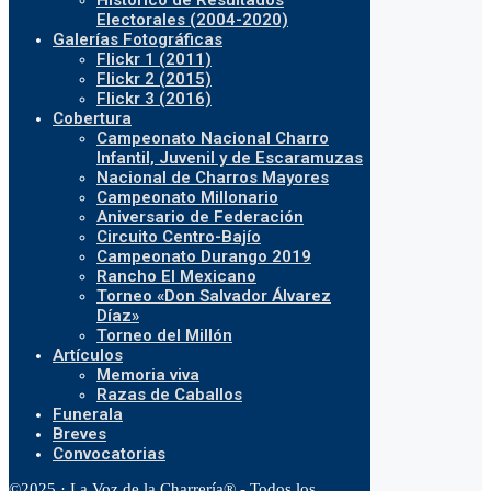
Histórico de Resultados
Electorales (2004-2020)
Galerías Fotográficas
Flickr 1 (2011)
Flickr 2 (2015)
Flickr 3 (2016)
Cobertura
Campeonato Nacional Charro
Infantil, Juvenil y de Escaramuzas
Nacional de Charros Mayores
Campeonato Millonario
Aniversario de Federación
Circuito Centro-Bajío
Campeonato Durango 2019
Rancho El Mexicano
Torneo «Don Salvador Álvarez
Díaz»
Torneo del Millón
Artículos
Memoria viva
Razas de Caballos
Funerala
Breves
Convocatorias
©2025 · La Voz de la Charrería® - Todos los