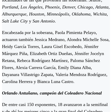
localidades de las que provienen las soberanas:
Seattle,
Portland, Los Ángeles, Phoenix, Denver, Chicago, Atlanta,
Alburquerque, Houston, Minneápolis, Oklahoma, Wichita,
Salt Lake City
y
San Antonio
.
Encabezada por la soberana, Paola Pimienta Pelayo,
actuaron también Jessica Medrano, Alondra Michelle Sosa,
Heidy García Torres, Laura Gisel Escobedo, Jénnifer
Márquez Piña, Elizabeth Ortiz Dueñas, Jénnifer Jocelyn
Retana, Rebeca Rodríguez Martínez, Paloma Sánchez
Flores, Alexia Carrera García, Emily Diana Alba,
Dayanara Villastrigo Zapata, Valeria Mendoza Rodríguez,
Carolina Herrera y Bianca Luna Castro.
Orlando Antuñano, campeón del Coleadero Nacional
De entre casi 150 exponentes, 18 avanzaron a la semifinal
y de ahí los mejores cinco a la gran final del Coleadero