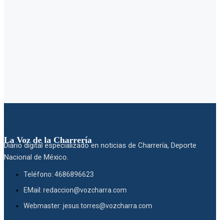
La Voz de la Charrería
Diario digital especializado en noticias de Charrería, Deporte
Nacional de México.
Teléfono: 4686896623
EMail: redaccion@vozcharra.com
Webmaster: jesus.torres@vozcharra.com