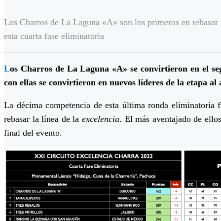
Los Charros de La Laguna «A» son los primeros en rebasar l
esta cuarta fase eliminatoria
L
os Charros de La Laguna «A» se convirtieron en el se
con ellas se convirtieron en nuevos líderes de la etapa a
La décima competencia de esta última ronda eliminatoria f
rebasar la línea de la
excelencia
. El más aventajado de ell
final del evento.