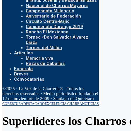
Infantil, Juvenil y de Escaramuzas
Nacional de Charros Mayores
Campeonato Millonario
Aniversario de Federación
Circuito Centro-Bajío
Campeonato Durango 2019
Rancho El Mexicano
Torneo «Don Salvador Álvarez
Díaz»
Torneo del Millón
Artículos
Memoria viva
Razas de Caballos
Funerala
Breves
Convocatorias
©2025 · La Voz de la Charrería® - Todos los
derechos reservados · Medio periodístico fundado el
12 de noviembre de 2009 · Santiago de Querétaro
COBERTURA
DESTACADO
EXCELENCIA CHARRA
NOTICIAS
Superlíderes los Charros