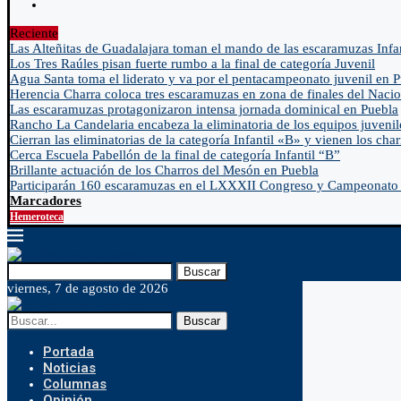
Reciente
Las Alteñitas de Guadalajara toman el mando de las escaramuzas Infa
Los Tres Raúles pisan fuerte rumbo a la final de categoría Juvenil
Agua Santa toma el liderato y va por el pentacampeonato juvenil en 
Herencia Charra coloca tres escaramuzas en zona de finales del Nacio
Las escaramuzas protagonizaron intensa jornada dominical en Puebla
Rancho La Candelaria encabeza la eliminatoria de los equipos juvenil
Cierran las eliminatorias de la categoría Infantil «B» y vienen los char
Cerca Escuela Pabellón de la final de categoría Infantil “B”
Brillante actuación de los Charros del Mesón en Puebla
Participarán 160 escaramuzas en el LXXXII Congreso y Campeonato 
Marcadores
Hemeroteca
Buscar
viernes, 7 de agosto de 2026
Buscar
Portada
Noticias
Columnas
Opinión