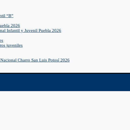
ntil “B”
Puebla 2026
nal Infantil y Juvenil Puebla 2026
es
ros juveniles
Nacional Charro San Luis Potosí 2026