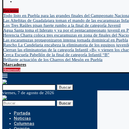
Reciente
Todo listo en Puebla para las grandes finales del Campeonato Naciona
Las Alteñitas de Guadalajara toman el mando de las escaramuzas Infa
Los Tres Raúles pisan fuerte rumbo a la final de categoría Juvenil
Agua Santa toma el liderato y va por el pentacampeonato juvenil en 
Herencia Charra coloca tres escaramuzas en zona de finales del Nacio
Las escaramuzas protagonizaron intensa jornada dominical en Puebla
Rancho La Candelaria encabeza la eliminatoria de los equipos juvenil
Cierran las eliminatorias de la categoría Infantil «B» y vienen los char
Cerca Escuela Pabellón de la final de categoría Infantil “B”
Brillante actuación de los Charros del Mesón en Puebla
Marcadores
Hemeroteca
Buscar
viernes, 7 de agosto de 2026
Buscar
Portada
Noticias
Columnas
Opinión