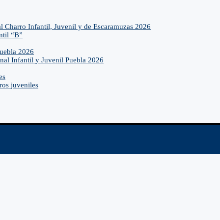
l Charro Infantil, Juvenil y de Escaramuzas 2026
ntil “B”
Puebla 2026
nal Infantil y Juvenil Puebla 2026
es
ros juveniles