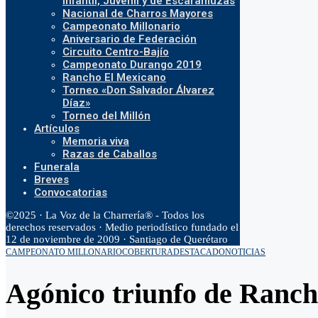
Infantil, Juvenil y de Escaramuzas
Nacional de Charros Mayores
Campeonato Millonario
Aniversario de Federación
Circuito Centro-Bajío
Campeonato Durango 2019
Rancho El Mexicano
Torneo «Don Salvador Álvarez
Díaz»
Torneo del Millón
Artículos
Memoria viva
Razas de Caballos
Funerala
Breves
Convocatorias
©2025 · La Voz de la Charrería® - Todos los
derechos reservados · Medio periodístico fundado el
12 de noviembre de 2009 · Santiago de Querétaro
CAMPEONATO MILLONARIO
COBERTURA
DESTACADO
NOTICIAS
Agónico triunfo de Ranch