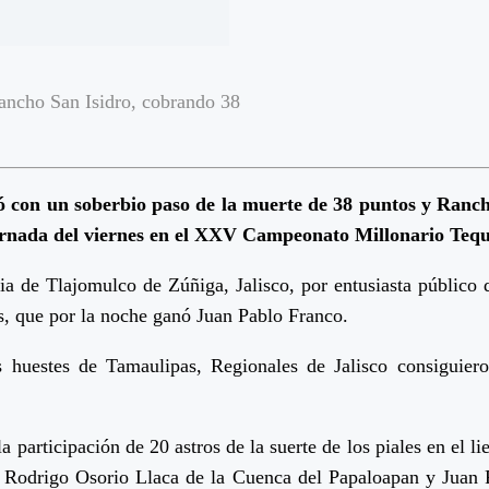
ancho San Isidro, cobrando 38
 con un soberbio paso de la muerte de 38 puntos y Rancho
ornada del viernes en el XXV Campeonato Millonario Tequ
ia de Tlajomulco de Zúñiga, Jalisco, por entusiasta público
as, que por la noche ganó Juan Pablo Franco.
las huestes de Tamaulipas, Regionales de Jalisco consiguier
 participación de 20 astros de la suerte de los piales en el l
os, Rodrigo Osorio Llaca de la Cuenca del Papaloapan y Jua