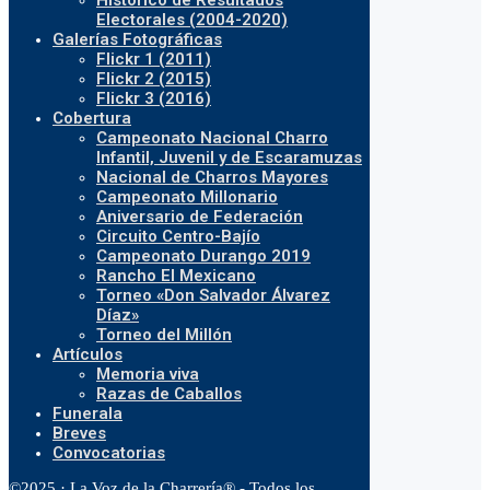
Histórico de Resultados
Electorales (2004-2020)
Galerías Fotográficas
Flickr 1 (2011)
Flickr 2 (2015)
Flickr 3 (2016)
Cobertura
Campeonato Nacional Charro
Infantil, Juvenil y de Escaramuzas
Nacional de Charros Mayores
Campeonato Millonario
Aniversario de Federación
Circuito Centro-Bajío
Campeonato Durango 2019
Rancho El Mexicano
Torneo «Don Salvador Álvarez
Díaz»
Torneo del Millón
Artículos
Memoria viva
Razas de Caballos
Funerala
Breves
Convocatorias
©2025 · La Voz de la Charrería® - Todos los