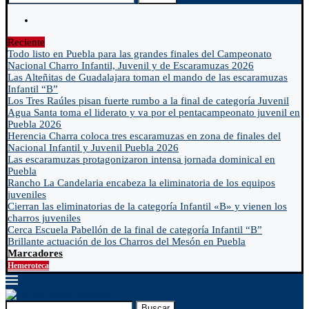
Reciente
Todo listo en Puebla para las grandes finales del Campeonato
Nacional Charro Infantil, Juvenil y de Escaramuzas 2026
Las Alteñitas de Guadalajara toman el mando de las escaramuzas
Infantil “B”
Los Tres Raúles pisan fuerte rumbo a la final de categoría Juvenil
Agua Santa toma el liderato y va por el pentacampeonato juvenil en
Puebla 2026
Herencia Charra coloca tres escaramuzas en zona de finales del
Nacional Infantil y Juvenil Puebla 2026
Las escaramuzas protagonizaron intensa jornada dominical en
Puebla
Rancho La Candelaria encabeza la eliminatoria de los equipos
juveniles
Cierran las eliminatorias de la categoría Infantil «B» y vienen los
charros juveniles
Cerca Escuela Pabellón de la final de categoría Infantil “B”
Brillante actuación de los Charros del Mesón en Puebla
Marcadores
Hemeroteca
Buscar