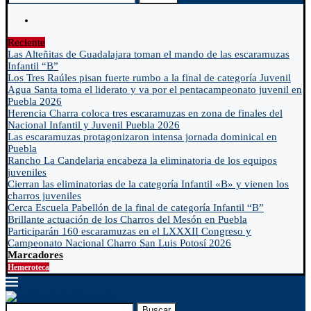
Reciente
Las Alteñitas de Guadalajara toman el mando de las escaramuzas
Infantil “B”
Los Tres Raúles pisan fuerte rumbo a la final de categoría Juvenil
Agua Santa toma el liderato y va por el pentacampeonato juvenil en
Puebla 2026
Herencia Charra coloca tres escaramuzas en zona de finales del
Nacional Infantil y Juvenil Puebla 2026
Las escaramuzas protagonizaron intensa jornada dominical en
Puebla
Rancho La Candelaria encabeza la eliminatoria de los equipos
juveniles
Cierran las eliminatorias de la categoría Infantil «B» y vienen los
charros juveniles
Cerca Escuela Pabellón de la final de categoría Infantil “B”
Brillante actuación de los Charros del Mesón en Puebla
Participarán 160 escaramuzas en el LXXXII Congreso y
Campeonato Nacional Charro San Luis Potosí 2026
Marcadores
Hemeroteca
Buscar