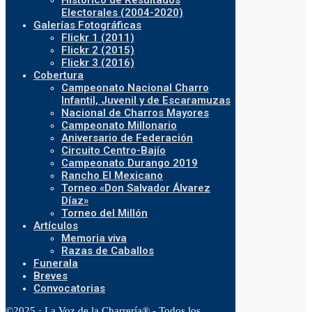
Histórico de Resultados
Electorales (2004-2020)
Galerías Fotográficas
Flickr 1 (2011)
Flickr 2 (2015)
Flickr 3 (2016)
Cobertura
Campeonato Nacional Charro
Infantil, Juvenil y de Escaramuzas
Nacional de Charros Mayores
Campeonato Millonario
Aniversario de Federación
Circuito Centro-Bajío
Campeonato Durango 2019
Rancho El Mexicano
Torneo «Don Salvador Álvarez
Díaz»
Torneo del Millón
Artículos
Memoria viva
Razas de Caballos
Funerala
Breves
Convocatorias
©2025 · La Voz de la Charrería® - Todos los