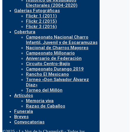
Histórico de Resultados
Electorales (2004-2020)
Galerías Fotográficas
Flickr 1 (2011)
Flickr 2 (2015)
Flickr 3 (2016)
Cobertura
Campeonato Nacional Charro
Infantil, Juvenil y de Escaramuzas
Nacional de Charros Mayores
Campeonato Millonario
Aniversario de Federación
Circuito Centro-Bajío
Campeonato Durango 2019
Rancho El Mexicano
Torneo «Don Salvador Álvarez
Díaz»
Torneo del Millón
Artículos
Memoria viva
Razas de Caballos
Funerala
Breves
Convocatorias
©2025 · La Voz de la Charrería® - Todos los