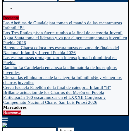
Reciente
Las Alteñitas de Guadalajara toman el mando de las escaramuzas
Infantil “B”
Los Tres Raúles pisan fuerte rumbo a la final de categoría Juvenil
Agua Santa toma el liderato y va por el pentacampeonato juvenil en
Puebla 2026
Herencia Charra coloca tres escaramuzas en zona de finales del
Nacional Infantil y Juvenil Puebla 2026
Las escaramuzas protagonizaron intensa jornada dominical en
Puebla
Rancho La Candelaria encabeza la eliminatoria de los equipos
juveniles
Cierran las eliminatorias de la categoría Infantil «B» y vienen los
charros juveniles
Cerca Escuela Pabellón de la final de categoría Infantil “B”
Brillante actuación de los Charros del Mesón en Puebla
Participarán 160 escaramuzas en el LXXXII Congreso y
Campeonato Nacional Charro San Luis Potosí 2026
Marcadores
Hemeroteca
Buscar