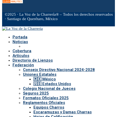
©2025 · La Voz de la Charrería® – Todos los derechos reservados
· Santiago de Querétaro, México
Facebook
Twitter
Instagram
Rss
Email
Portada
Noticias
Cobertura
Artículos
Directorio de Lienzos
Federación
Consejo Directivo Nacional 2024-2028
Uniones Estatales
🇲🇽 México
🇺🇸 Estados Unidos
Colegio Nacional de Jueces
Seguros 2025
Formatos Oficiales 2025
Reglamentos Oficiales
Equipos Charros
Escaramuzas y Damas Charras
Hojas de Calificación