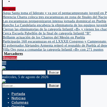
Reciente
Agua Santa toma el liderato y va por el pentacampeonato juvenil en 
Herencia Charra coloca tres escaramuzas en zona de finales del Nacio
Las escaramuzas protagonizaron intensa jornada dominical en Puebla
Rancho La Candelaria encabeza la eliminatoria de los equipos juvenil
Cierran las eliminatorias de la categoría Infantil «B» y vienen los char
Cerca Escuela Pabellón de la final de categoría Infantil “B”
Brillante actuación de los Charros del Mesón en Puebla
Participarán 160 escaramuzas en el LXXXII Congreso y Campeonato 
El gobernador Alejandro Armenta reiteró el respaldo de Puebla al depo
Villa Oro pasa a comandar la categoría Infantil «B» con 271 puntos
Marcadores
Hemeroteca
Buscar
miércoles, 5 de agosto de 2026
Buscar
Portada
Noticias
Columnas
Opinión