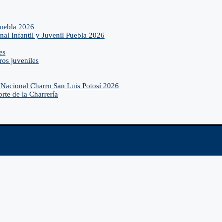
Puebla 2026
nal Infantil y Juvenil Puebla 2026
es
ros juveniles
Nacional Charro San Luis Potosí 2026
rte de la Charrería