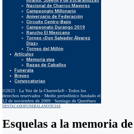
Infantil, Juvenil y de Escaramuzas
Nacional de Charros Mayores
Campeonato Millonario
Aniversario de Federación
Circuito Centro-Bajío
Campeonato Durango 2019
Rancho El Mexicano
Torneo «Don Salvador Álvarez
Díaz»
Torneo del Millón
Artículos
Memoria viva
Razas de Caballos
Funerala
Breves
Convocatorias
©2025 · La Voz de la Charrería® - Todos los
derechos reservados · Medio periodístico fundado el
12 de noviembre de 2009 · Santiago de Querétaro
DESTACADO
FUNERALA
NOTICIAS
Esquelas a la memoria de