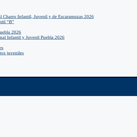
l Charro Infantil, Juvenil y de Escaramuzas 2026
ntil “B”
Puebla 2026
nal Infantil y Juvenil Puebla 2026
es
ros juveniles