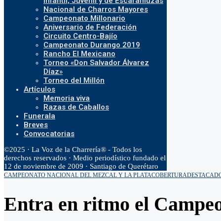
Infantil, Juvenil y de Escaramuzas
Nacional de Charros Mayores
Campeonato Millonario
Aniversario de Federación
Circuito Centro-Bajío
Campeonato Durango 2019
Rancho El Mexicano
Torneo «Don Salvador Álvarez
Díaz»
Torneo del Millón
Artículos
Memoria viva
Razas de Caballos
Funerala
Breves
Convocatorias
©2025 · La Voz de la Charrería® - Todos los
derechos reservados · Medio periodístico fundado el
12 de noviembre de 2009 · Santiago de Querétaro
CAMPEONATO NACIONAL DEL MEZCAL Y LA PLATA
COBERTURA
DESTACAD
Entra en ritmo el Campeo