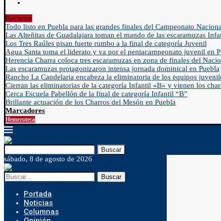
Reciente
Todo listo en Puebla para las grandes finales del Campeonato Naciona
Las Alteñitas de Guadalajara toman el mando de las escaramuzas Infa
Los Tres Raúles pisan fuerte rumbo a la final de categoría Juvenil
Agua Santa toma el liderato y va por el pentacampeonato juvenil en 
Herencia Charra coloca tres escaramuzas en zona de finales del Nacio
Las escaramuzas protagonizaron intensa jornada dominical en Puebla
Rancho La Candelaria encabeza la eliminatoria de los equipos juvenil
Cierran las eliminatorias de la categoría Infantil «B» y vienen los char
Cerca Escuela Pabellón de la final de categoría Infantil “B”
Brillante actuación de los Charros del Mesón en Puebla
Marcadores
Hemeroteca
Buscar
sábado, 8 de agosto de 2026
Buscar
Portada
Noticias
Columnas
Opinión